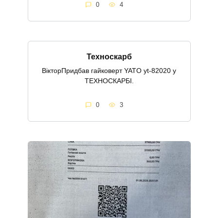
0
4
Техноскарб
ВікторПридбав гайковерт YATO yt-82020 у
ТЕХНОСКАРБІ.
0
3