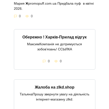
Мария ❌promopuff.com.uа Придбала пуф в квітні
2026.
0
0
Обережно ! Харків-Прилад відгук
МаксимКомпанія не дотримується
зобов’язань! ССЫЛКА
0
0
Жалоба на zlkd.shop
ТатьянаПрошу звернути увагу на діяльність
інтернет-магазину zlkd.