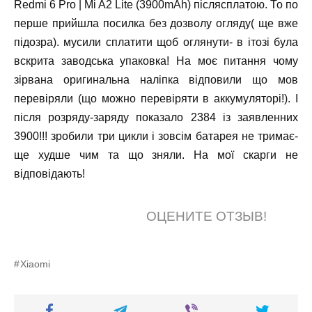
Redmi 6 Pro | Mi A2 Lite (3900mAh) післясплатою. То по
перше прийшла посилка без дозволу огляду( ще вже
підозра). мусили сплатити щоб оглянути- в ітозі була
вскрита заводська упаковка! На моє питання чому
зірвана оригинальна наліпка відповили що мов
перевіряли (що можно перевіряти в аккумуляторі!). І
після розряду-заряду показало 2384 із заявленних
3900!!! зробили три цикли і зовсім батарея не тримає-
ще худше чим та що зняли. На мої скарги не
відповідають!
ОЦЕНИТЕ ОТЗЫВ!
Xiaomi