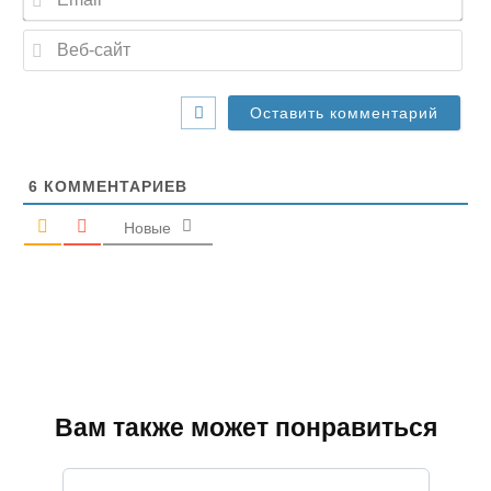
m
a
В
i
е
l
б
*
-
с
а
й
т
6
КОММЕНТАРИЕВ
Новые
Вам также может понравиться