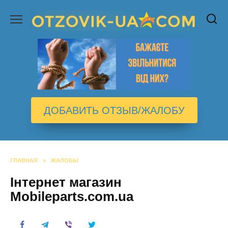
Перейти
к
содержанию
ДОБАВИТЬ ОТЗЫВ/ЖАЛОБУ
ГЛАВНАЯ
»
ЖАЛОБЫ
Інтернет магазин
Mobileparts.com.ua