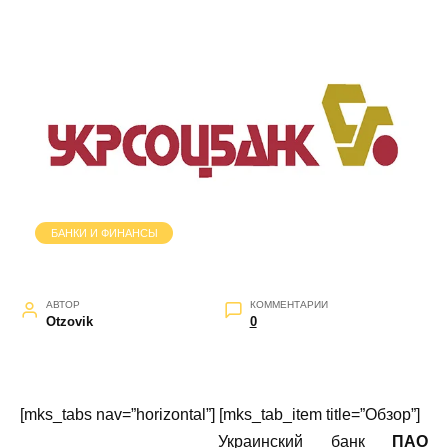
БАНКИ И ФИНАНСЫ
АВТОР
КОММЕНТАРИИ
Otzovik
0
[mks_tabs nav=”horizontal”] [mks_tab_item title=”Обзор”]
Украинский банк
ПАО