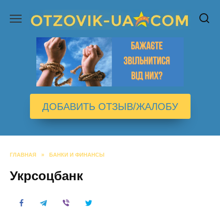
Перейти
к
содержанию
ДОБАВИТЬ ОТЗЫВ/ЖАЛОБУ
ГЛАВНАЯ
»
БАНКИ И ФИНАНСЫ
Укрсоцбанк