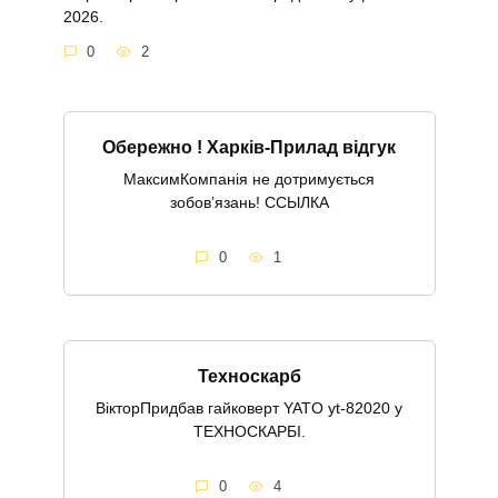
2026.
0
2
Обережно ! Харків-Прилад відгук
МаксимКомпанія не дотримується
зобов’язань! ССЫЛКА
0
1
Техноскарб
ВікторПридбав гайковерт YATO yt-82020 у
ТЕХНОСКАРБІ.
0
4