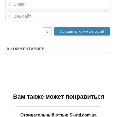
E
*
m
a
В
i
е
l
б
*
-
с
а
й
т
0
КОММЕНТАРИЕВ
Вам также может понравиться
Отрицательный отзыв Skutti.com.ua