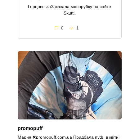
ГерцовськаЗаказала мясорубку на сайте
Skutti.
0
1
promopuff
Мария ❌promopuff.com.uа Придбала пуф в квітні