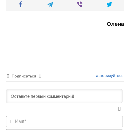
Олена
авторизуйтесь
Подписаться
И
м
я