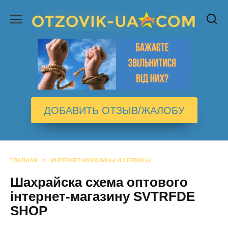
Перейти
к
содержанию
ДОБАВИТЬ ОТЗЫВ/ЖАЛОБУ
ГЛАВНАЯ
»
ИНТЕРНЕТ-МАГАЗИНЫ И СЕРВИСЫ
Шахрайска схема оптового
інтернет-магазину SVTRFDE
SHOP