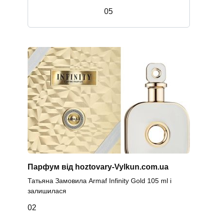
0
5
Парфум від hoztovary-Vylkun.com.ua
Татьяна Замовила Armaf Infinity Gold 105 ml і
залишилася
0
2