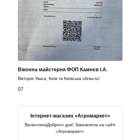
Віконна майстерня ФОП Камнєв І.А.
Вікторія Увага, Київ та Київська область!
0
7
Інтернет-магазин «Агромаркет»
ВалентинаДоброго дня! Замовляла на сайті
«Агромаркет»