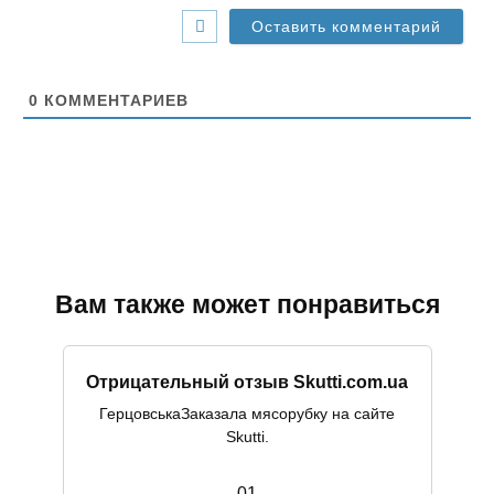
-
с
а
й
т
0
КОММЕНТАРИЕВ
Вам также может понравиться
Отрицательный отзыв Skutti.com.ua
ГерцовськаЗаказала мясорубку на сайте
Skutti.
0
1