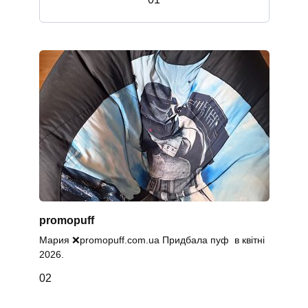
promopuff
Мария ❌promopuff.com.uа Придбала пуф в квітні
2026.
0
2