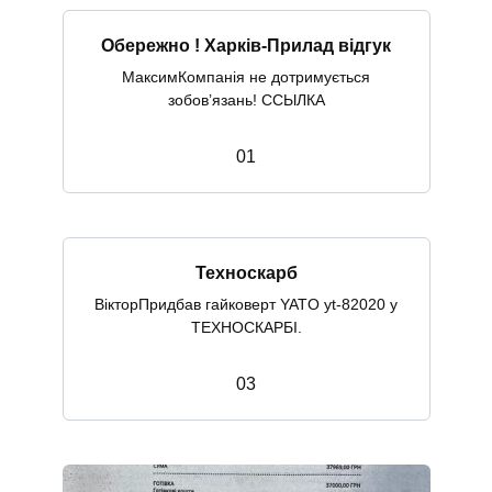
Обережно ! Харків-Прилад відгук
МаксимКомпанія не дотримується
зобов’язань! ССЫЛКА
0
1
Техноскарб
ВікторПридбав гайковерт YATO yt-82020 у
ТЕХНОСКАРБІ.
0
3