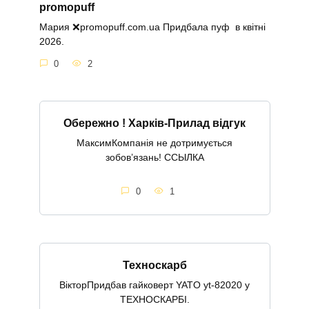
promopuff
Мария ❌promopuff.com.uа Придбала пуф в квітні
2026.
0
2
Обережно ! Харків-Прилад відгук
МаксимКомпанія не дотримується
зобов’язань! ССЫЛКА
0
1
Техноскарб
ВікторПридбав гайковерт YATO yt-82020 у
ТЕХНОСКАРБІ.