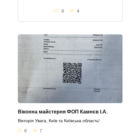
0
4
Віконна майстерня ФОП Камнєв І.А.
Вікторія Увага, Київ та Київська область!
0
7