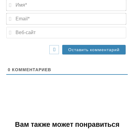
И
м
я
E
*
m
a
В
i
е
l
б
*
-
с
а
й
т
0
КОММЕНТАРИЕВ
Вам также может понравиться