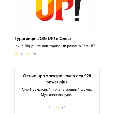
Турагенція JOIN UP! в Одесі
Ірина Відкрийте нові горизонти разом із Join UP!
0
25
Отзыв про электрошокер оса 928
power plus
ОлегПрекрасный и очень мощный шокер.
Муж сначала купил
0
27