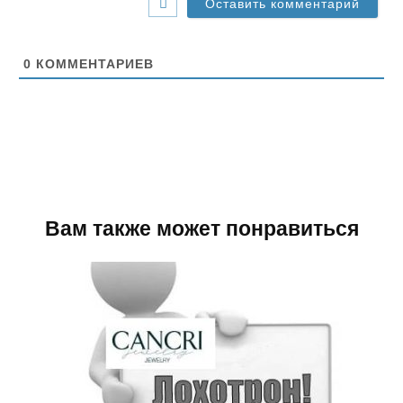
с
а
й
т
0
КОММЕНТАРИЕВ
Вам также может понравиться