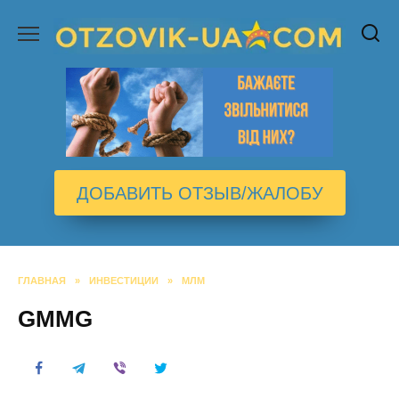
Перейти
к
содержанию
ДОБАВИТЬ ОТЗЫВ/ЖАЛОБУ
ГЛАВНАЯ
»
ИНВЕСТИЦИИ
»
МЛМ
GMMG