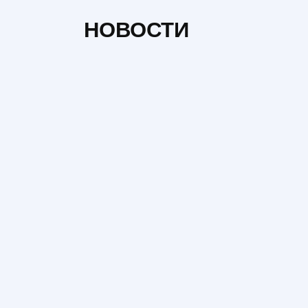
НОВОСТИ
НОВОСТИ
Н
Цены на новостройки в
Буде
Украине 2026: где
хант
выросли, где упали и что