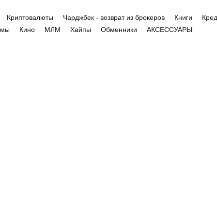
Криптовалюты
Чарджбек - возврат из брокеров
Книги
Кред
емы
Кино
МЛМ
Хайпы
Обменники
АКСЕССУАРЫ
ОВАРЫ
Отрицательный
отзыв Skutti.com.u
броякісна кава на
lyroasters.olx.ua