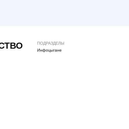
Сайт Меблі RoMax (РоМакс)
0
4
СТВО
ПОДРАЗДЕЛЫ
Инфоцыгане
Обман на 1000$ Веб
Mantras-topper.com.
студия “Нужные
– СКАМ
люди” отзывы