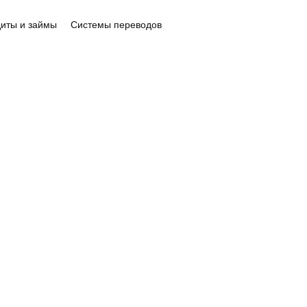
иты и займы
Системы переводов
ИНТЕРНЕТ-МАГАЗИНЫ И
СЕРВИСЫ
a
promopuff