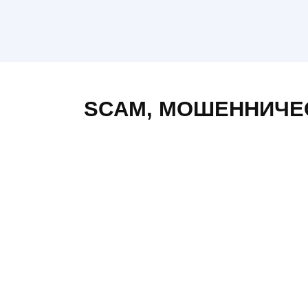
Интернет магазин pasif.com.ua
0
5
SCAM
,
МОШЕННИЧЕ
web.gradus.app не
выплачивает бонусы