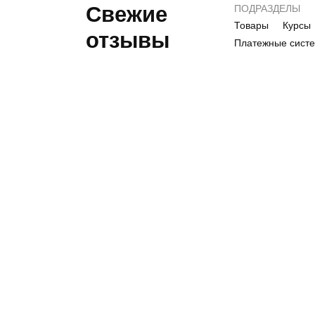
Свежие
ПОДРАЗДЕЛЫ
Товары
Курсы
отзывы
Платежные сист
Т
Шукаю ідеальну
приправу для супів.
Як вам 10 овочів від
торчин?
недо
fami