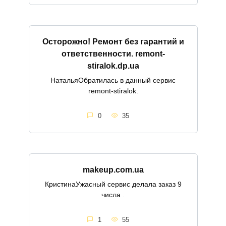
Осторожно! Ремонт без гарантий и
ответственности. remont-
stiralok.dp.ua
НатальяОбратилась в данный сервис
remont-stiralok.
0
35
makeup.com.ua
КристинаУжасный сервис делала заказ 9
числа .
1
55