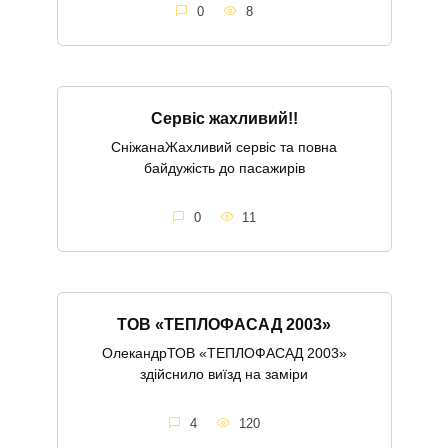
0
8
Сервіс жахливий!!
СніжанаЖахливий сервіс та повна
байдужість до пасажирів
0
11
ТОВ «ТЕПЛОФАСАД 2003»
ОлекандрТОВ «ТЕПЛОФАСАД 2003»
здійснило виїзд на заміри
4
120