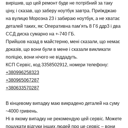
вирішив, що цей ремонт буде не потрібний за таку
ціну, і сказав, що заберу ноутбук завтра. Приїжджаю
на вулицю Морозна 23 і забираю ноутбук, а не хватає
деталей таких, як: Оперативна пам’ять 8 Гб ддр3 і два
ССД диска сумарно на +-740 ГБ.
Прийшов назад в майстерню, мені сказали, що немає
доказів, що вони були в мене і сказали викликати
поліцію, вони нічого не віддадуть.
КСП Сервіс, код 3358502912, номери телефону:
+380996258323
+380965067287
+380633570287
В кінцевому випадку маю викрадено деталей на суму
~4000 гривень.
Ні в якому випадку не рекомендую цей сервіс. Можете
пошукати відгуки інших людей про це сервіс – вони