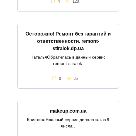
4
120
Осторожно! Ремонт без гарантий и
ответственности. remont-
stiralok.dp.ua
НатальяОбратилась в данный сервис
remont-stiralok.
0
35
makeup.com.ua
КристинаУжасный сервис делала заказ 9
числа .