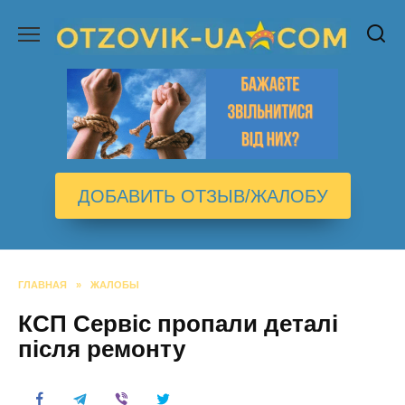
Перейти
к
содержанию
ДОБАВИТЬ ОТЗЫВ/ЖАЛОБУ
ГЛАВНАЯ
»
ЖАЛОБЫ
КСП Сервіс пропали деталі
після ремонту