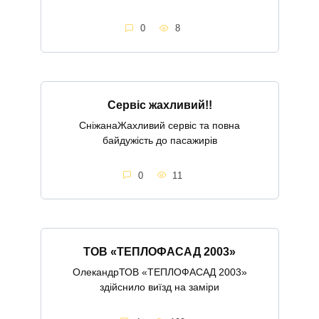
0
8
Сервіс жахливий!!
СніжанаЖахливий сервіс та повна
байдужість до пасажирів
0
11
ТОВ «ТЕПЛОФАСАД 2003»
ОлекандрТОВ «ТЕПЛОФАСАД 2003»
здійснило виїзд на заміри