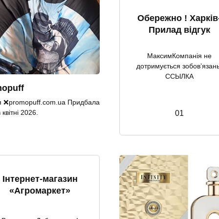
Обережно ! Харків
Прилад відгук
МаксимКомпанія не
дотримується зобов’язань
ССЫЛКА
opuff
 ❌promopuff.com.uа Придбала
квітні 2026.
0
1
Інтернет-магазин
«Агромаркет»