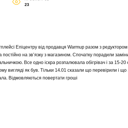
23
етплейсі Епіцентру від продавця Warmup разом з редуктором
а постійно на звʼязку з магазином. Спочатку порадили замін
льничкою. Все одно іскра розпалювала обігрівач і за 15-20 
му вигляді як був. Тільки 14.01 сказали що перевірили і щ
ала. Відмовляються повертати гроші