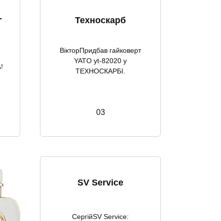
-
Техноскарб
ВікторПридбав гайковерт
YATO yt-82020 у
!
ТЕХНОСКАРБІ.
0
3
SV Service
СергійSV Service: