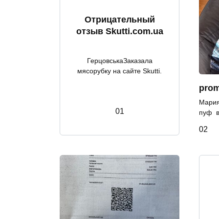
Отрицательный
отзыв Skutti.com.ua
ГерцовськаЗаказала
мясорубку на сайте Skutti.
prom
Мария
0
1
пуф в 
0
2