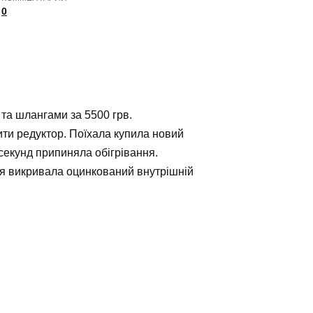
0
 та шлангами за 5500 грв.
ити редуктор. Поїхала купила новий
секунд припиняла обігрівання.
о я викривала оцинкований внутрішній