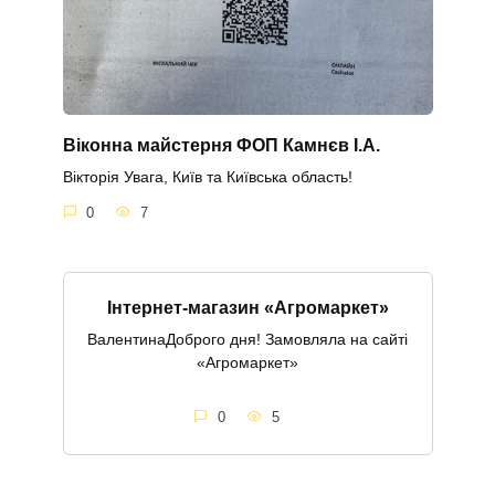
Віконна майстерня ФОП Камнєв І.А.
Вікторія Увага, Київ та Київська область!
0
7
Інтернет-магазин «Агромаркет»
ВалентинаДоброго дня! Замовляла на сайті
«Агромаркет»
0
5