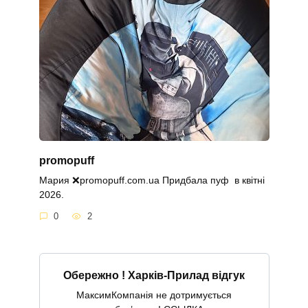
promopuff
Мария ❌promopuff.com.uа Придбала пуф в квітні
2026.
0
2
Обережно ! Харків-Прилад відгук
МаксимКомпанія не дотримується