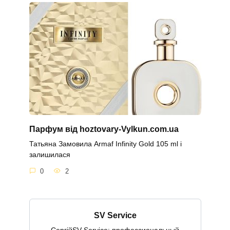
Парфум від hoztovary-Vylkun.com.ua
Татьяна Замовила Armaf Infinity Gold 105 ml і
залишилася
0
2
SV Service
СергійSV Service: профессиональный