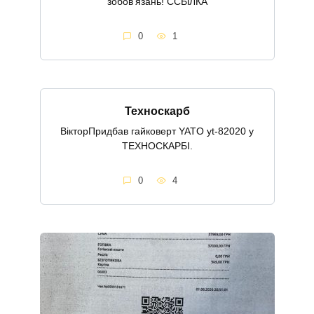
зобов’язань! ССЫЛКА
0
1
Техноскарб
ВікторПридбав гайковерт YATO yt-82020 у
ТЕХНОСКАРБІ.
0
4