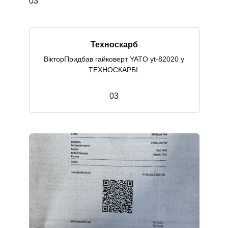
0
3
Техноскарб
ВікторПридбав гайковерт YATO yt-82020 у
ТЕХНОСКАРБІ.
0
3