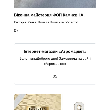
Віконна майстерня ФОП Камнєв І.А.
Вікторія Увага, Київ та Київська область!
0
7
Інтернет-магазин «Агромаркет»
ВалентинаДоброго дня! Замовляла на сайті
«Агромаркет»
0
5