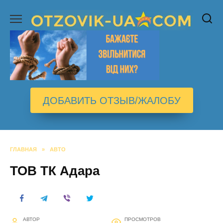
Перейти
к
содержанию
ДОБАВИТЬ ОТЗЫВ/ЖАЛОБУ
ГЛАВНАЯ
»
АВТО
ТОВ ТК Адара
АВТОР
ПРОСМОТРОВ