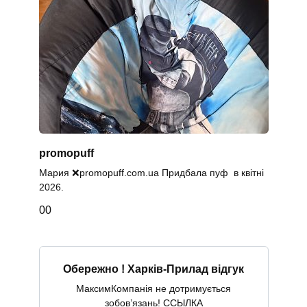
promopuff
Мария ❌promopuff.com.uа Придбала пуф в квітні
2026.
0
0
Обережно ! Харків-Прилад відгук
МаксимКомпанія не дотримується
зобов’язань! ССЫЛКА