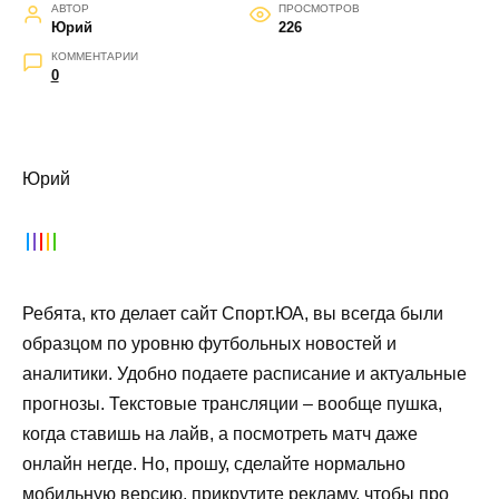
АВТОР
ПРОСМОТРОВ
Юрий
226
КОММЕНТАРИИ
0
Юрий
Ребята, кто делает сайт Спорт.ЮА, вы всегда были
образцом по уровню
футбольных новостей
и
аналитики
. Удобно подаете
расписание
и актуальные
прогнозы. Текстовые
трансляции
– вообще пушка,
когда ставишь на
лайв
, а посмотреть
матч
даже
онлайн
негде. Но, прошу, сделайте нормально
мобильную версию
, прикрутите рекламу, чтобы про