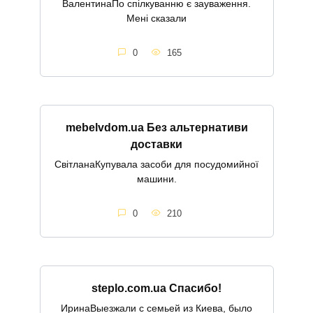
ВалентинаПо спілкуванню є зауваження.
Мені сказали
0
165
mebelvdom.ua Без альтернативи
доставки
СвітланаКупувала засоби для посудомийної
машини.
0
210
steplo.com.ua Спасибо!
ИринаВыезжали с семьей из Киева, было