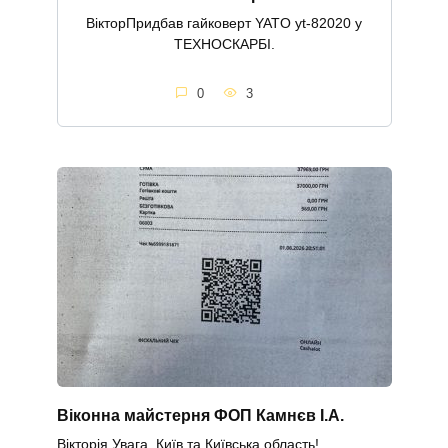
ВікторПридбав гайковерт YATO yt-82020 у
ТЕХНОСКАРБІ.
0
3
Віконна майстерня ФОП Камнєв І.А.
Вікторія Увага, Київ та Київська область!