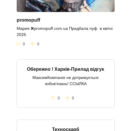
promopuff
Мария ❌promopuff.com.uа Придбала пуф в квітні
2026.
0
0
Обережно ! Харків-Прилад відгук
МаксимКомпанія не дотримується
зобов’язань! ССЫЛКА
0
0
Техноскарб