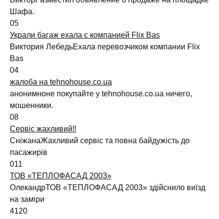
Шафа.
0
5
Украли багаж ехала с компанией Flix Bas
Виктория ЛебедьЕхала перевозчиком компании Flix
Bas
0
4
жалоба на tehnohouse.co.ua
анонимноне покупайте у tehnohouse.co.ua ничего,
мошенники.
0
8
Сервіс жахливий!!
СніжанаЖахливий сервіс та повна байдужість до
пасажирів
0
11
ТОВ «ТЕПЛОФАСАД 2003»
ОлекандрТОВ «ТЕПЛОФАСАД 2003» здійснило виїзд
на заміри
4
120