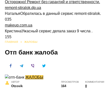
Осторожно! Ремонт без гарантий и ответственности.
remont-stiralok.dp.ua
НатальяОбратилась в данный сервис remont-stiralok.
0
35
makeup.com.ua
КристинаУжасный сервис делала заказ 9 числа .
1
55
ГЛАВНАЯ
»
ЖАЛОБЫ
Отп банк жалоба
ЖАЛОБЫ
АВТОР
ПРОСМОТРОВ
КОММЕНТАРИИ
Otzovik
164
0