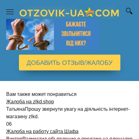
Перейти
к
содержанию
ДОБАВИТЬ ОТЗЫВ/ЖАЛОБУ
Вам также может понравиться
Жалоба на zlkd.shop
ТатьянаПрошу звернути увагу на діяльність інтернет-
магазину zlkd.
0
6
Жалоба на работу сайта Шафа
ВикторРазместил объявление о продаже на площадке