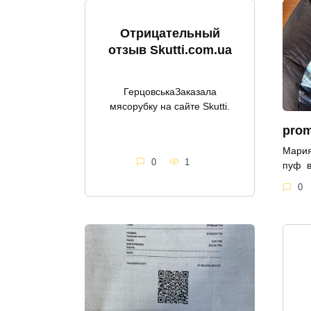
Отрицательный
отзыв Skutti.com.ua
ГерцовськаЗаказала
мясорубку на сайте Skutti.
prom
Мария
0
1
пуф в 
0