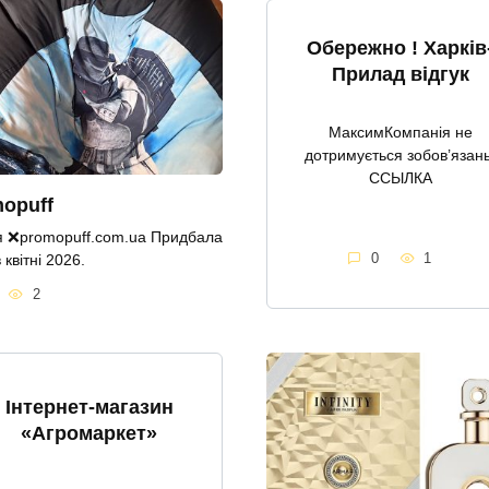
Обережно ! Харків
Прилад відгук
МаксимКомпанія не
дотримується зобов’язань
ССЫЛКА
opuff
 ❌promopuff.com.uа Придбала
0
1
квітні 2026.
2
Інтернет-магазин
«Агромаркет»