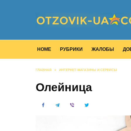
Перейти
к
содержанию
HOME
РУБРИКИ
ЖАЛОБЫ
ДО
ГЛАВНАЯ
»
ИНТЕРНЕТ-МАГАЗИНЫ И СЕРВИСЫ
Олейница