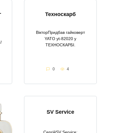
-
Техноскарб
ВікторПридбав гайковерт
YATO yt-82020 у
!
ТЕХНОСКАРБІ.
0
4
SV Service
СергійSV Service: