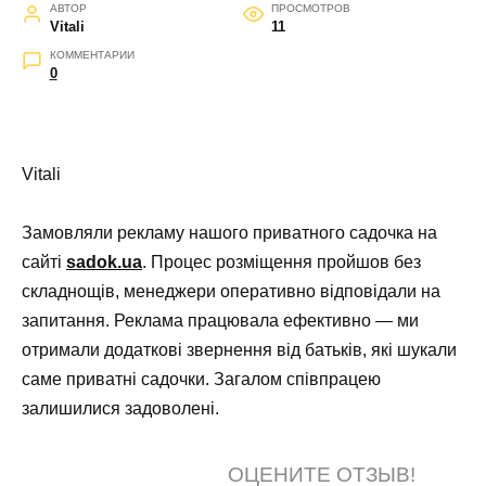
АВТОР
ПРОСМОТРОВ
Vitali
11
КОММЕНТАРИИ
0
Vitali
Замовляли рекламу нашого приватного садочка на
сайті
sadok.ua
. Процес розміщення пройшов без
складнощів, менеджери оперативно відповідали на
запитання. Реклама працювала ефективно — ми
отримали додаткові звернення від батьків, які шукали
саме приватні садочки. Загалом співпрацею
залишилися задоволені.
ОЦЕНИТЕ ОТЗЫВ!