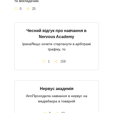
та викладачам.
0
25
Чесний відгук про навчання в
Nervous Academy
ІринаЯкщо хочете стартанути в арбітражі
трафіку, то
1
159
Нервус академія
AnnПроходила навчання в нервус на
медіабаєра в товарній