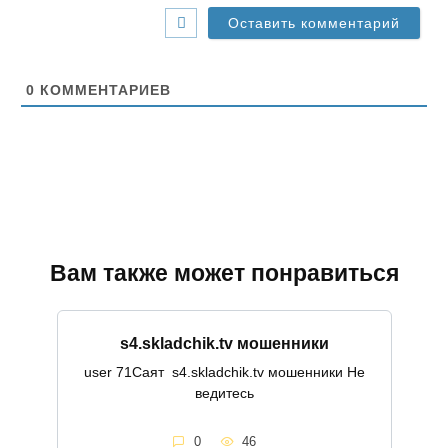
-
с
а
й
т
0
КОММЕНТАРИЕВ
Вам также может понравиться
s4.skladchik.tv мошенники
user 71Саят s4.skladchik.tv мошенники Не
ведитесь
0
46