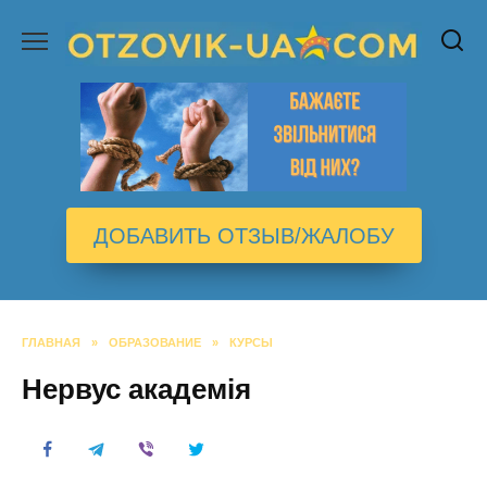
Перейти
к
содержанию
ДОБАВИТЬ ОТЗЫВ/ЖАЛОБУ
ГЛАВНАЯ
»
ОБРАЗОВАНИЕ
»
КУРСЫ
Нервус академія