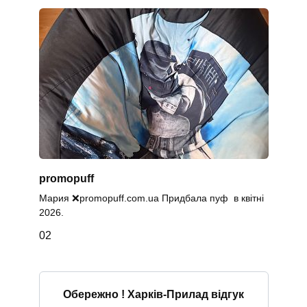
promopuff
Мария ❌promopuff.com.uа Придбала пуф в квітні
2026.
0
2
Обережно ! Харків-Прилад відгук