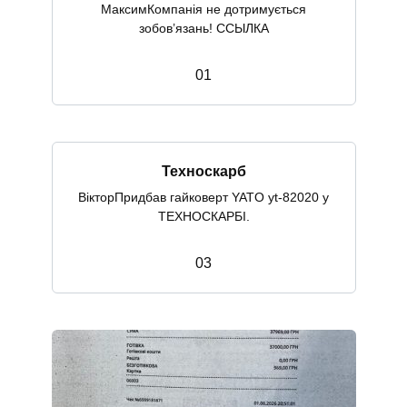
МаксимКомпанія не дотримується
зобов’язань! ССЫЛКА
0
1
Техноскарб
ВікторПридбав гайковерт YATO yt-82020 у
ТЕХНОСКАРБІ.
0
3