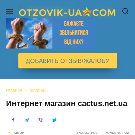
Перейти
к
содержанию
ДОБАВИТЬ ОТЗЫВ/ЖАЛОБУ
ГЛАВНАЯ
»
ЖАЛОБЫ
Интернет магазин cactus.net.ua
АВТОР
ПРОСМОТРОВ
КОММЕНТАРИИ