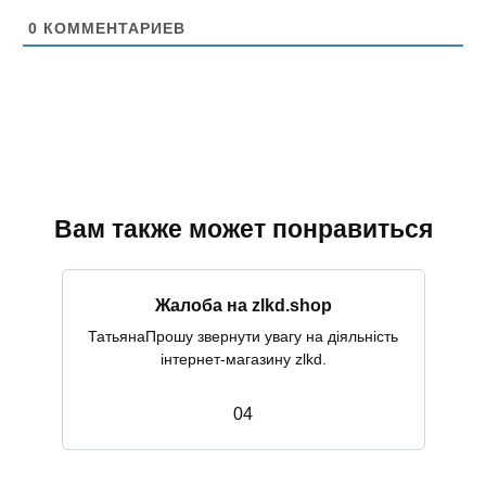
т
0
КОММЕНТАРИЕВ
Вам также может понравиться
Жалоба на zlkd.shop
ТатьянаПрошу звернути увагу на діяльність
інтернет-магазину zlkd.
0
4