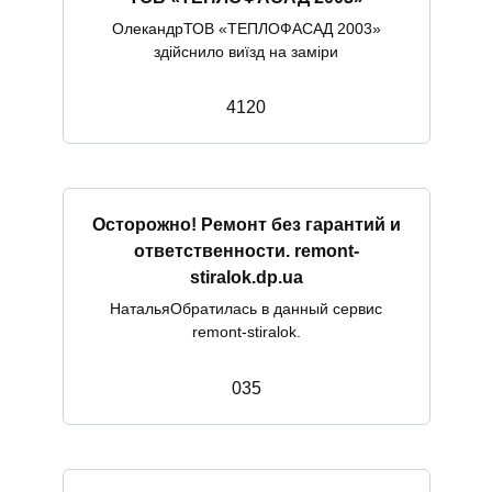
ОлекандрТОВ «ТЕПЛОФАСАД 2003»
здійснило виїзд на заміри
4
120
Осторожно! Ремонт без гарантий и
ответственности. remont-
stiralok.dp.ua
НатальяОбратилась в данный сервис
remont-stiralok.
0
35