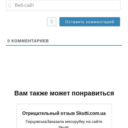
В
i
е
l
б
*
-
с
а
й
т
0
КОММЕНТАРИЕВ
Вам также может понравиться
Отрицательный отзыв Skutti.com.ua
ГерцовськаЗаказала мясорубку на сайте
Skutti.