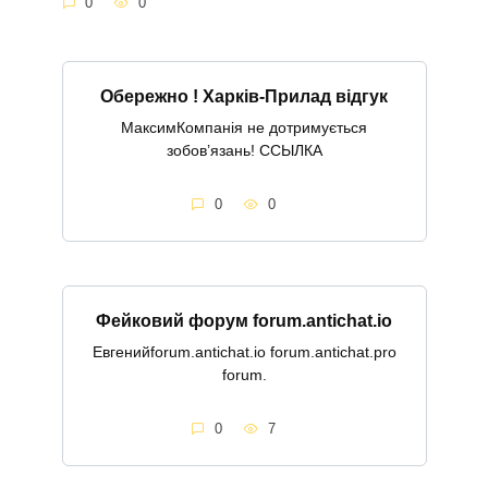
0
0
Обережно ! Харків-Прилад відгук
МаксимКомпанія не дотримується
зобов’язань! ССЫЛКА
0
0
Фейковий форум forum.antichat.io
Евгенийforum.antichat.io forum.antichat.pro
forum.
0
7