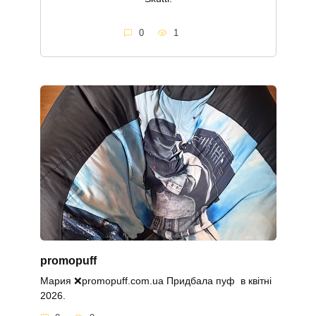
0
1
promopuff
Мария ❌promopuff.com.uа Придбала пуф в квітні
2026.