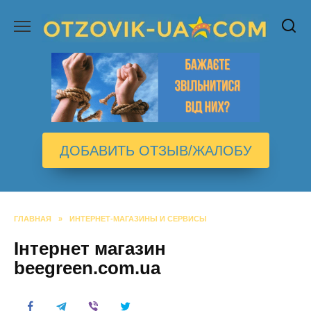
Перейти
к
содержанию
ДОБАВИТЬ ОТЗЫВ/ЖАЛОБУ
ГЛАВНАЯ
»
ИНТЕРНЕТ-МАГАЗИНЫ И СЕРВИСЫ
Інтернет магазин
beegreen.com.ua