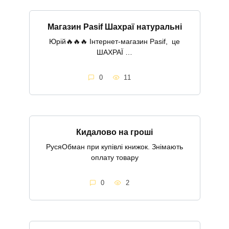
Магазин Pasif Шахраї натуральні
Юрій🔥🔥🔥 Інтернет-магазин Pasif, це
ШАХРАЇ …
0
11
Кидалово на гроші
РусяОбман при купівлі книжок. Знімають
оплату товару
0
2