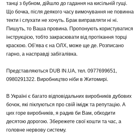
танці з бубном, дійшло до гадання на кисільній гущі.
Що бочка, після деякого часу вимочування не повинна
текти і слухати не хочуть. Брак виправляти ні ні.
Пишуть, то Ваша провина. Пропонують користуватися
інструкцією, тобто закрасювати від протікання торці
краскою. Об’ява є на ОЛХ, може ще де. Розписано
гарно, а насправді забігалівка.
Представляються DUB IN.UA, тел. 0977699651,
0980291322. Виробництво ніби в Житомирі.
В Україні є багато відповідальних виробників дубових
бочок, які піклуються про свій імідж та репутацію. А
цих горе виробників, я радив би Вам, обходити
десятою дорогою. Збережете свої кошти та час, а
головне нервову систему.