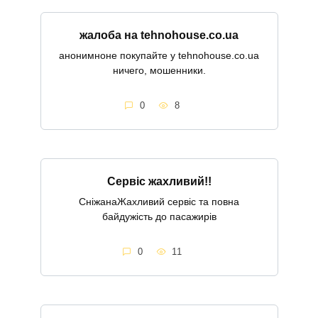
жалоба на tehnohouse.co.ua
анонимноне покупайте у tehnohouse.co.ua
ничего, мошенники.
0
8
Сервіс жахливий!!
СніжанаЖахливий сервіс та повна
байдужість до пасажирів
0
11