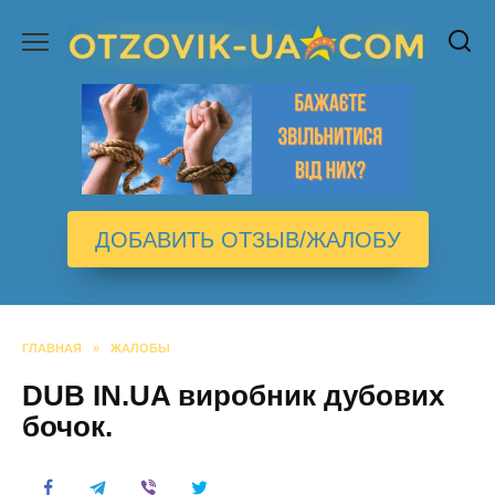
Перейти
к
содержанию
ДОБАВИТЬ ОТЗЫВ/ЖАЛОБУ
ГЛАВНАЯ
»
ЖАЛОБЫ
DUB IN.UA виробник дубових
бочок.