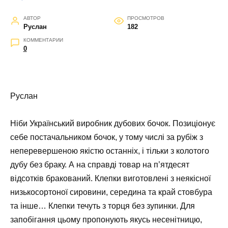
АВТОР
ПРОСМОТРОВ
Руслан
182
КОММЕНТАРИИ
0
Руслан
Ніби Український виробник дубових бочок. Позиціонує
себе постачальником бочок, у тому числі за рубіж з
неперевершеною якістю останніх, і тільки з колотого
дубу без браку. А на справді товар на п’ятдесят
відсотків бракований. Клепки виготовлені з неякісної
низькосортоної сировини, середина та край стовбура
та інше… Клепки течуть з торця без зупинки. Для
запобігання цьому пропонують якусь несенітницю,