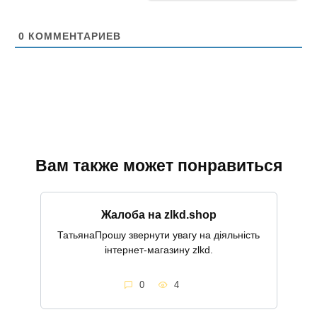
а
й
т
0
КОММЕНТАРИЕВ
Вам также может понравиться
Жалоба на zlkd.shop
ТатьянаПрошу звернути увагу на діяльність
інтернет-магазину zlkd.
0
4