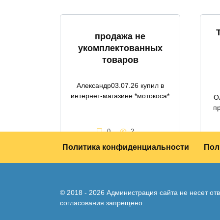
продажа не
укомплектованных
товаров
Александр03.07.26 купил в
интернет-магазине *мотокоса*
О
п
0
2
Политика конфиденциальности
Пол
© 2018 - 2026 Администрация сайта не несет о
согласования запрещено.