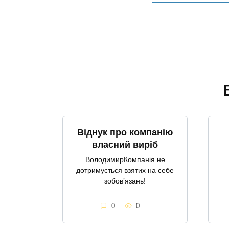
Віднук про компанію
власний виріб
ВолодимирКомпанія не
дотримується взятих на себе
зобовʼязань!
0
0