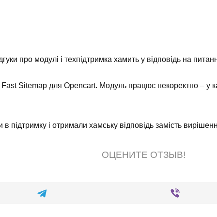
ідгуки про модулі і техпідтримка хамить у відповідь на питан
ast Sitemap для Opencart. Модуль працює некоректно – у кар
и в підтримку і отримали хамську відповідь замість вирішен
ОЦЕНИТЕ ОТЗЫВ!