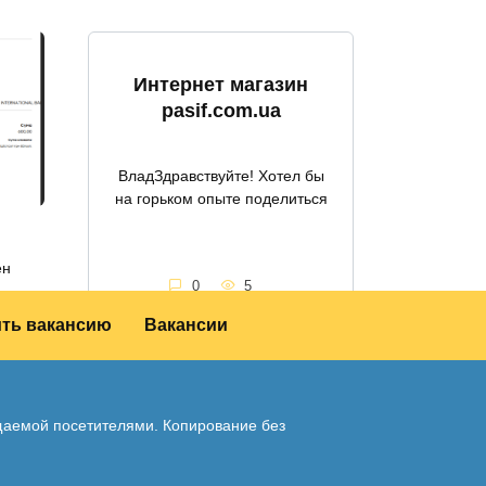
Интернет магазин
pasif.com.ua
ВладЗдравствуйте! Хотел бы
на горьком опыте поделиться
ен
0
5
ить вакансию
Вакансии
ещаемой посетителями. Копирование без