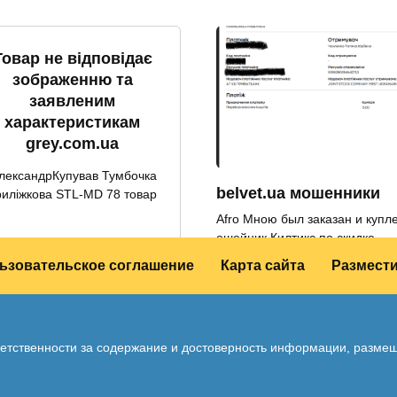
Товар не відповідає
зображенню та
заявленим
характеристикам
grey.com.ua
лександрКупував Тумбочка
belvet.ua мошенники
риліжкова STL-MD 78 товар
Afro Мною был заказан и купл
ошейник Килтикс по скидке
0
3
ьзовательское соглашение
Карта сайта
Размест
0
6
тветственности за содержание и достоверность информации, разм