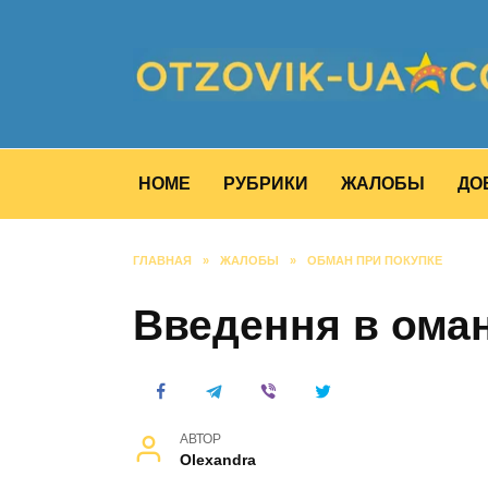
Перейти
к
содержанию
HOME
РУБРИКИ
ЖАЛОБЫ
ДО
ГЛАВНАЯ
»
ЖАЛОБЫ
»
ОБМАН ПРИ ПОКУПКЕ
Введення в ома
АВТОР
Olexandra