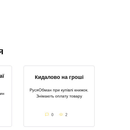
я
аї
Кидалово на гроші
РусяОбман при купівлі книжок.
зин
Знімають оплату товару
0
2