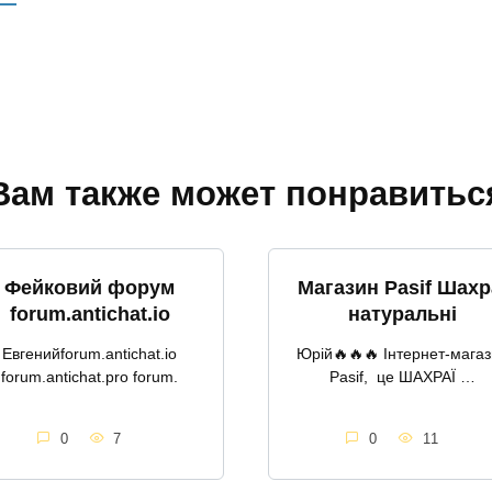
й
т
Вам также может понравитьс
Фейковий форум
Магазин Pasif Шахр
forum.antichat.io
натуральні
Евгенийforum.antichat.io
Юрій🔥🔥🔥 Інтернет-мага
forum.antichat.pro forum.
Pasif, це ШАХРАЇ …
0
7
0
11