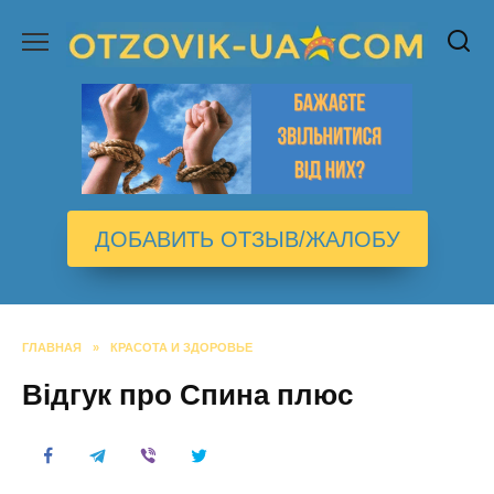
Перейти
к
содержанию
ДОБАВИТЬ ОТЗЫВ/ЖАЛОБУ
ГЛАВНАЯ
»
КРАСОТА И ЗДОРОВЬЕ
Відгук про Спина плюс