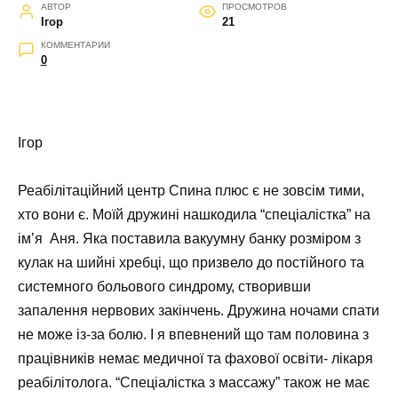
АВТОР
ПРОСМОТРОВ
Ігор
21
КОММЕНТАРИИ
0
Ігор
Реабілітаційний центр Спина плюс є не зовсім тими,
хто вони є. Моїй дружині нашкодила “спеціалістка” на
ім’я Аня. Яка поставила вакуумну банку розміром з
кулак на шийні хребці, що призвело до постійного та
системного больового синдрому, створивши
запалення нервових закінчень. Дружина ночами спати
не може із-за болю. І я впевнений що там половина з
працівників немає медичної та фахової освіти- лікаря
реабілітолога. “Спеціалістка з массажу” також не має