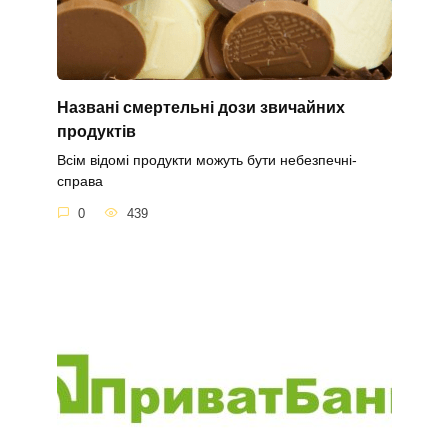
Названі смертельні дози звичайних
продуктів
Всім відомі продукти можуть бути небезпечні-
справа
0
439