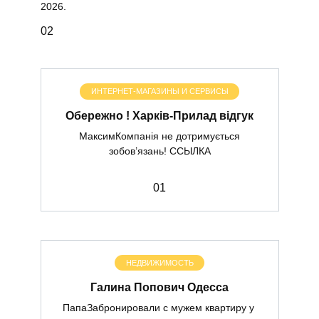
2026.
0
2
ИНТЕРНЕТ-МАГАЗИНЫ И СЕРВИСЫ
Обережно ! Харків-Прилад відгук
МаксимКомпанія не дотримується
зобов’язань! ССЫЛКА
0
1
НЕДВИЖИМОСТЬ
Галина Попович Одесса
ПапаЗабронировали с мужем квартиру у