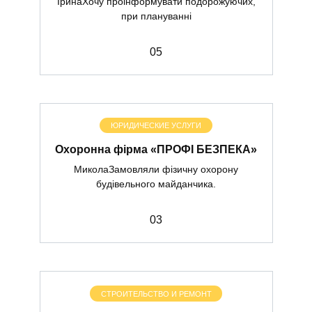
ІринаХочу проінформувати подорожуючих,
при плануванні
0
5
ЮРИДИЧЕСКИЕ УСЛУГИ
Охоронна фірма «ПРОФІ БЕЗПЕКА»
МиколаЗамовляли фізичну охорону
будівельного майданчика.
0
3
СТРОИТЕЛЬСТВО И РЕМОНТ