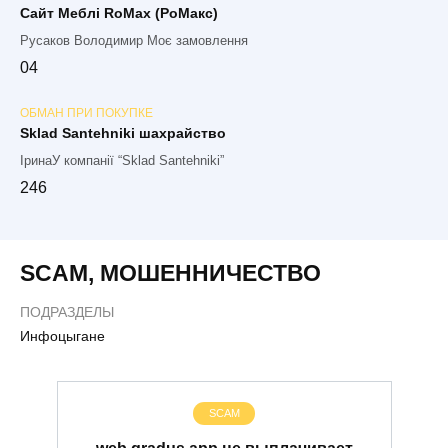
Сайт Меблі RoMax (РоМакс)
Русаков Володимир Моє замовлення
0
4
ОБМАН ПРИ ПОКУПКЕ
Sklad Santehniki шахрайство
ІринаУ компанії “Sklad Santehniki”
2
46
SCAM
,
МОШЕННИЧЕСТВО
ПОДРАЗДЕЛЫ
Инфоцыгане
SCAM
web.gradus.app не выплачивает