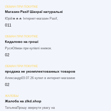
ОБМАН ПРИ ПОКУПКЕ
Магазин Pasif Шахраї натуральні
Юрій🔥🔥🔥 Інтернет-магазин Pasif,
0
11
ОБМАН ПРИ ПОКУПКЕ
Кидалово на гроші
РусяОбман при купівлі книжок.
0
2
ОБМАН ПРИ ПОКУПКЕ
продажа не укомплектованных товаров
Александр03.07.26 купил в интернет-магазине
0
2
ЖАЛОБЫ
Жалоба на zlkd.shop
ТатьянаПрошу звернути увагу на