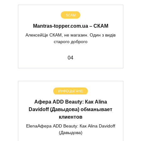
SCAM
Mantras-topper.com.ua – СКАМ
АлексейЦе СКАМ, не магазин. Один з видів
старого доброго
0
4
ИНФОЦЫГАНЕ
Афера ADD Beauty: Как Alina
Davidoff (Давыдова) обманывает
клиентов
ElenaАфера ADD Beauty: Как Alina Davidoff
(Давыдова)