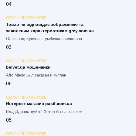
0
4
ОБМАН ПРИ ПОКУПКЕ
Товар не відповідає зображенню та
заявленим характеристикам grey.com.ua
ОлександрКупував Тумбочка приліжкова
0
3
ОБМАН ПРИ ПОКУПКЕ
belvet.ua мошенники
Afro Мною был заказан и куплен
0
6
ОБМАН ПРИ ПОКУПКЕ
Интернет магазин pasif.com.ua
ВладЗдравствуйте! Хотел бы на горьком
0
5
ОБМАН ПРИ ПОКУПКЕ