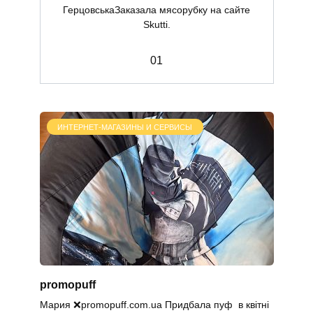
ГерцовськаЗаказала мясорубку на сайте
Skutti.
0
1
ИНТЕРНЕТ-МАГАЗИНЫ И СЕРВИСЫ
promopuff
Мария ❌promopuff.com.uа Придбала пуф в квітні