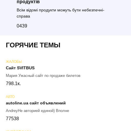
продуктів
Всім відомі продукти можуть бути небезпечні-
справа
0
439
ГОРЯЧИЕ ТЕМЫ
ЖАЛОБЫ
Сайт SVITBUS
Мария Ужасный сайт по продаже билетов
79
8.1к.
АВТО
autoline.ua сайт объявлений
AndreyНе авторией единой) Вполне
77
538