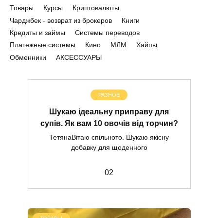
Товары
Курсы
Криптовалюты
Чарджбек - возврат из брокеров
Книги
Кредиты и займы
Системы переводов
Платежные системы
Кино
МЛМ
Хайпы
Обменники
АКСЕССУАРЫ
РАЗНОЕ
Шукаю ідеальну приправу для
супів. Як вам 10 овочів від торчин?
ТетянаВітаю спільното. Шукаю якісну
добавку для щоденного
0
2