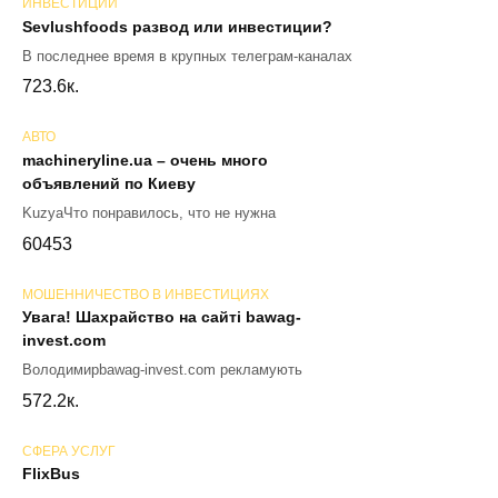
ИНВЕСТИЦИИ
Sevlushfoods развод или инвестиции?
В последнее время в крупных телеграм-каналах
72
3.6к.
АВТО
machineryline.ua – очень много
объявлений по Киеву
KuzyaЧто понравилось, что не нужна
60
453
МОШЕННИЧЕСТВО В ИНВЕСТИЦИЯХ
Увага! Шахрайство на сайті bawag-
invest.com
Володимирbawag-invest.com рекламують
57
2.2к.
СФЕРА УСЛУГ
FlixBus