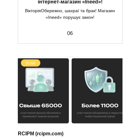
інтернет-магазин «Ineed»!
ВікторіяОбережно, шахраї та брак! Магазин
«Ineed» порушує закон!
0
6
SCAM
RCIPM (rcipm.com)