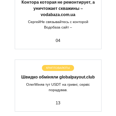
Контора которая не ремонтирует, а
уничтожает скважины –
vodabaza.com.ua
СергейНе связывайтесь с конторой
Водобаза сайт –
0
4
КРИПТОВАЛЮТЫ
Швидко обміняли globalpayout.club
ОлегМіняв тут USDT на гривні, сервіс
порадував.
1
3