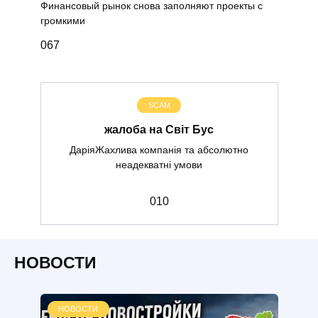
Финансовый рынок снова заполняют проекты с
громкими
0
67
SCAM
жалоба на Світ Бус
ДаріяЖахлива компанія та абсолютно
неадекватні умови
0
10
НОВОСТИ
НОВОСТИ