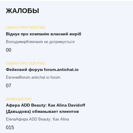
ЖАЛОБЫ
ОБМАН ПРИ ПОКУПКЕ
Віднук про компанію власний виріб
ВолодимирКомпанія не дотримується
0
0
ОБМАН ПРИ ПОКУПКЕ
Фейковий форум forum.antichat.io
Евгенийforum.antichat.io forum.
0
7
ИНФОЦЫГАНЕ
Афера ADD Beauty: Как Alina Davidoff
(Давыдова) обманывает клиентов
ElenaАфера ADD Beauty: Как Alina
0
15