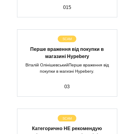
0
15
SCAM
Перше враження від покупки в
магазині Hypebery
Віталій ОлінішевськийПерше враження від
покупки в магизні Hypebery.
0
3
SCAM
Категорично НЕ рекомендую