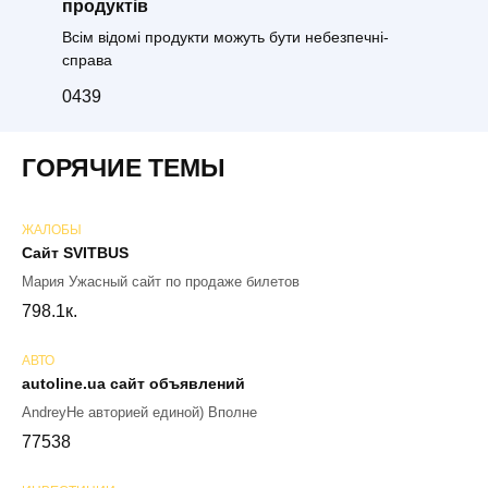
продуктів
Всім відомі продукти можуть бути небезпечні-
справа
0
439
ГОРЯЧИЕ ТЕМЫ
ЖАЛОБЫ
Сайт SVITBUS
Мария Ужасный сайт по продаже билетов
79
8.1к.
АВТО
autoline.ua сайт объявлений
AndreyНе авторией единой) Вполне
77
538