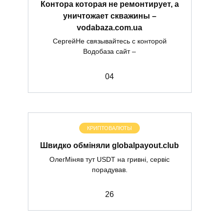
Контора которая не ремонтирует, а
уничтожает скважины –
vodabaza.com.ua
СергейНе связывайтесь с конторой
Водобаза сайт –
0
4
КРИПТОВАЛЮТЫ
Швидко обміняли globalpayout.club
ОлегМіняв тут USDT на гривні, сервіс
порадував.
2
6