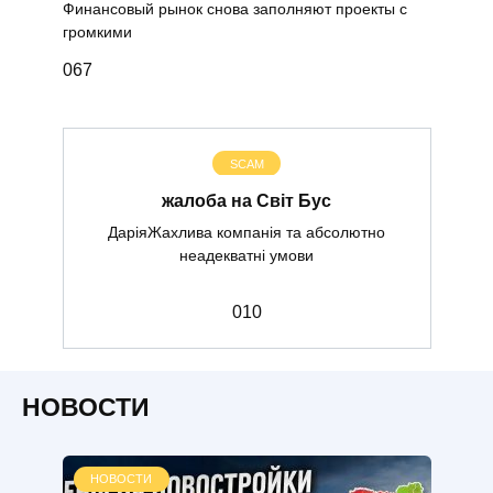
Финансовый рынок снова заполняют проекты с
громкими
0
67
SCAM
жалоба на Світ Бус
ДаріяЖахлива компанія та абсолютно
неадекватні умови
0
10
НОВОСТИ
НОВОСТИ