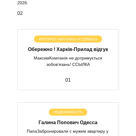
2026.
0
2
ИНТЕРНЕТ-МАГАЗИНЫ И СЕРВИСЫ
Обережно ! Харків-Прилад відгук
МаксимКомпанія не дотримується
зобов’язань! ССЫЛКА
0
1
НЕДВИЖИМОСТЬ
Галина Попович Одесса
ПапаЗабронировали с мужем квартиру у