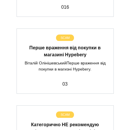
0
16
SCAM
Перше враження від покупки в
магазині Hypebery
Віталій ОлінішевськийПерше враження від
покупки в магизні Hypebery.
0
3
SCAM
Категорично НЕ рекомендую