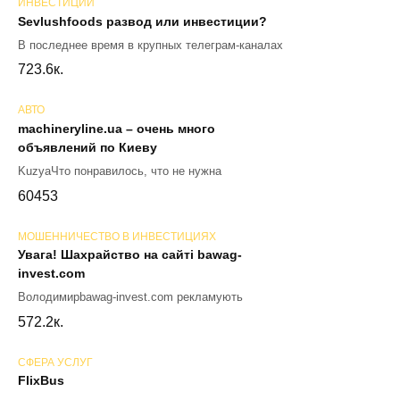
ИНВЕСТИЦИИ
Sevlushfoods развод или инвестиции?
В последнее время в крупных телеграм-каналах
72
3.6к.
АВТО
machineryline.ua – очень много
объявлений по Киеву
KuzyaЧто понравилось, что не нужна
60
453
МОШЕННИЧЕСТВО В ИНВЕСТИЦИЯХ
Увага! Шахрайство на сайті bawag-
invest.com
Володимирbawag-invest.com рекламують
57
2.2к.
СФЕРА УСЛУГ
FlixBus