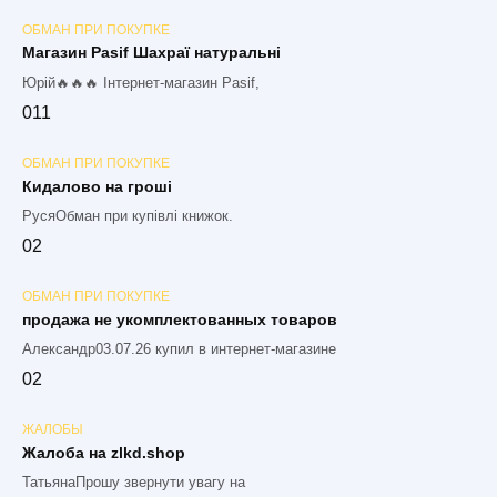
ОБМАН ПРИ ПОКУПКЕ
Магазин Pasif Шахраї натуральні
Юрій🔥🔥🔥 Інтернет-магазин Pasif,
0
11
ОБМАН ПРИ ПОКУПКЕ
Кидалово на гроші
РусяОбман при купівлі книжок.
0
2
ОБМАН ПРИ ПОКУПКЕ
продажа не укомплектованных товаров
Александр03.07.26 купил в интернет-магазине
0
2
ЖАЛОБЫ
Жалоба на zlkd.shop
ТатьянаПрошу звернути увагу на