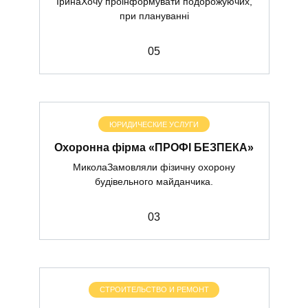
ІринаХочу проінформувати подорожуючих,
при плануванні
0
5
ЮРИДИЧЕСКИЕ УСЛУГИ
Охоронна фірма «ПРОФІ БЕЗПЕКА»
МиколаЗамовляли фізичну охорону
будівельного майданчика.
0
3
СТРОИТЕЛЬСТВО И РЕМОНТ