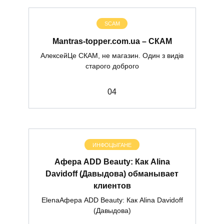
SCAM
Mantras-topper.com.ua – СКАМ
АлексейЦе СКАМ, не магазин. Один з видів
старого доброго
0
4
ИНФОЦЫГАНЕ
Афера ADD Beauty: Как Alina
Davidoff (Давыдова) обманывает
клиентов
ElenaАфера ADD Beauty: Как Alina Davidoff
(Давыдова)