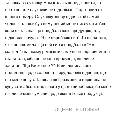
та поклав слухавку. Намагалась передзвонити, та
ніхто не вже слухавки не піджнімав. Подзвонила з
іншого номеру. Слухавку знову підняв той самий
чоловік, та вже був вимушений мене вислухати. Але,
коли я сказала, що придбала іхню продукцію, то у
відповідь почула:” Я не виробляю сир”. Та після того,
як я повідомила, що цей сир я придбала в “Еко
маркеті” і на ньому реквізити саме цього підприємства
і запитала, хіба це не їхня продукція, він лише
запитав: “Що Ви хочете ?”. Я висловила свою
претензію щодо солоності сиру, чоловік відповів, що
він мене почув. Та після цієї розмови, я вирішила не
купувати абсолютно нічого у цього виробника, бо мене
взяли вечезні сумніви щодо якості їхньої продукції.
ОЦЕНИТЕ ОТЗЫВ!