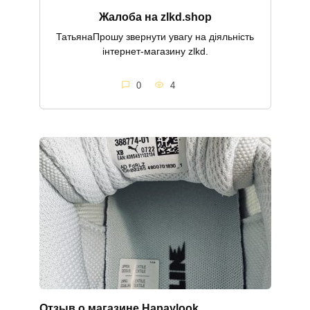
Жалоба на zlkd.shop
ТатьянаПрошу звернути увагу на діяльність
інтернет-магазину zlkd.
0
4
Отзыв о магазине Hapaylook