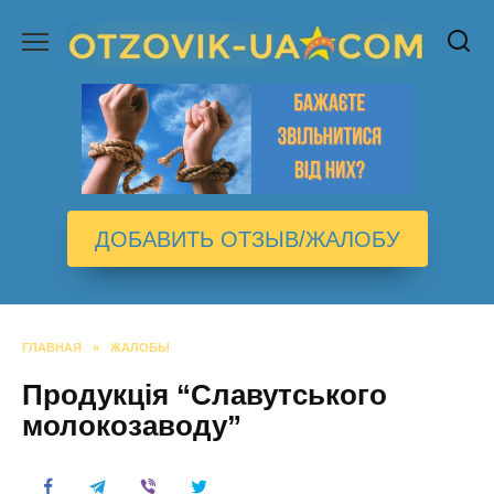
Перейти
к
содержанию
ДОБАВИТЬ ОТЗЫВ/ЖАЛОБУ
ГЛАВНАЯ
»
ЖАЛОБЫ
Продукція “Славутського
молокозаводу”