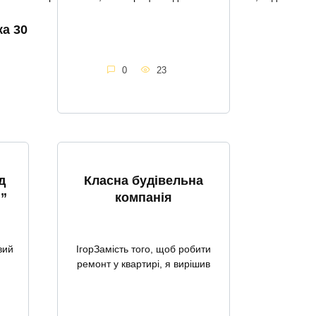
ка 30
0
23
д
Класна будівельна
”
компанія
вий
ІгорЗамість того, щоб робити
ремонт у квартирі, я вирішив