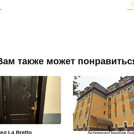
с
а
й
т
Вам также может понравитьс
ел La Bretto
АртеменкоПридбав будин