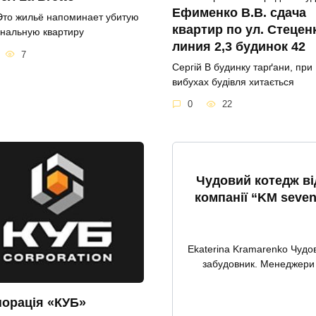
Ефименко В.В. сдача
Это жильё напоминает убитую
квартир по ул. Стецен
нальную квартиру
линия 2,3 будинок 42
7
Сергій В будинку тарґани, при
вибухах будівля хитається
0
22
Чудовий котедж ві
компанії “KM seven
Ekaterina Kramarenko Чудо
забудовник. Менеджери
орація «КУБ»