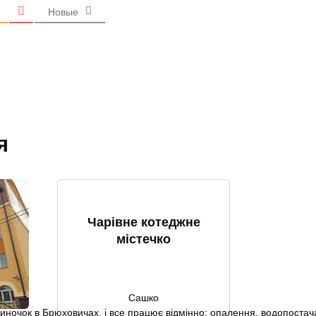
Новые
я
Чарівне котеджне
містечко
Сашко
очок в Брюховичах, і все працює відмінно: опалення, водопостача