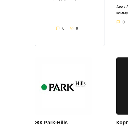
Алек 
комму
0
0
9
Корп
ЖК Park-Hills