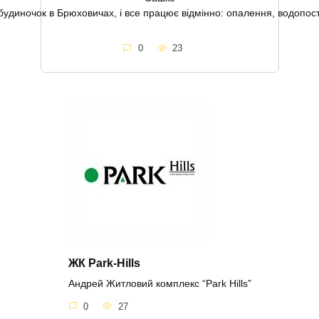
диночок в Брюховичах, і все працює відмінно: опалення, водопост
0
23
ЖК Park-Hills
Андрей Житловий комплекс “Park Hills”
0
27