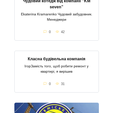
Чудовий котедж від компанії “KM
seven”
Ekaterina Kramarenko Чудовий забудовник.
Менеджери
0
42
Класна будівельна компанія
ІгорЗамість того, щоб робити ремонт у
квартирі, я вирішив
0
31