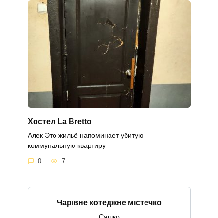
Хостел La Bretto
Алек Это жильё напоминает убитую
коммунальную квартиру
0
7
Чарівне котеджне містечко
Сашко