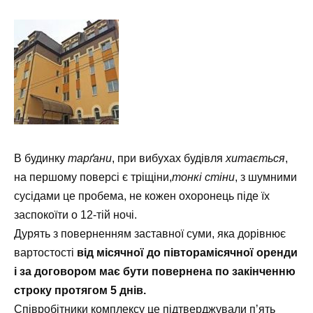
В будинку
тарґани
, при вибухах будівля
хитається
,
на першому поверсі є тріщіни,
тонкі
стіни
, з шумними
сусідами це пробема, не кожен охоронець піде їх
заспокоїти о 12-тій ночі.
Дурять з поверненням заставної суми, яка дорівнює
вартостості
від місячної до півторамісячної оренди
і за договором має бути повернена по закінченню
строку протягом 5 днів.
Співробітники комплексу це підтверджували пʼять