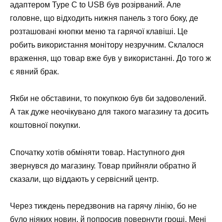
адаптером Type C to USB був розірваний. Але
головне, що відходить нижня панель з того боку, де
розташовані кнопки меню та гарячої клавіші. Це
робить використання монітору незручним. Склалося
враження, що товар вже був у використанні. До того ж
є явний брак.
Якби не обставини, то покупкою був би задоволений.
А так дуже неочікувано для такого магазину та досить
коштовної покупки.
Спочатку хотів обміняти товар. Наступного дня
звернувся до магазину. Товар прийняли обратно й
сказали, що віддають у сервісний центр.
Через тиждень передзвонив на гарячу лінію, бо не
було ніяких новин, й попросив повернути гроші. Мені