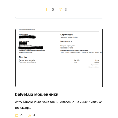
0
3
belvet.ua мошенники
Afro Мною был заказан и куплен ошейник Килтикс
по скидке
0
6