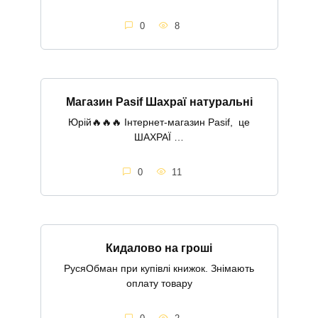
0
8
Магазин Pasif Шахраї натуральні
Юрій🔥🔥🔥 Інтернет-магазин Pasif, це
ШАХРАЇ …
0
11
Кидалово на гроші
РусяОбман при купівлі книжок. Знімають
оплату товару