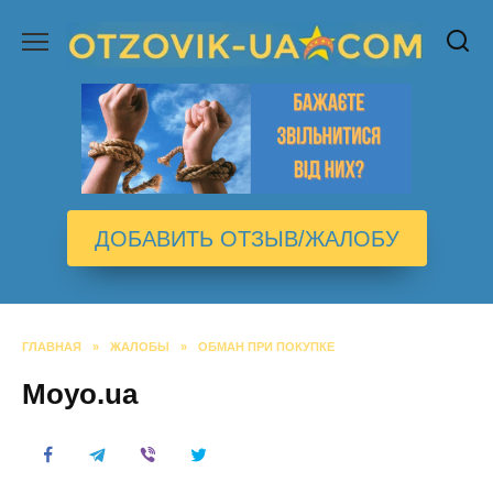
Перейти
к
содержанию
ДОБАВИТЬ ОТЗЫВ/ЖАЛОБУ
ГЛАВНАЯ
»
ЖАЛОБЫ
»
ОБМАН ПРИ ПОКУПКЕ
Moyo.ua