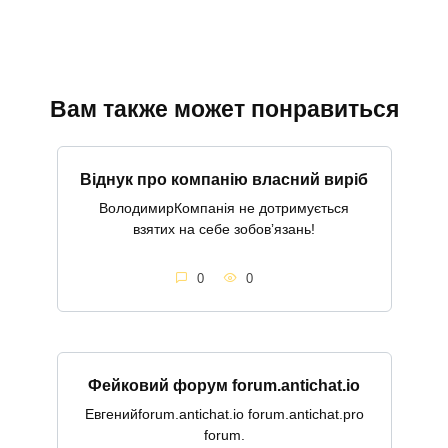
Вам также может понравиться
Віднук про компанію власний виріб
ВолодимирКомпанія не дотримується
взятих на себе зобовʼязань!
0
0
Фейковий форум forum.antichat.io
Евгенийforum.antichat.io forum.antichat.pro
forum.