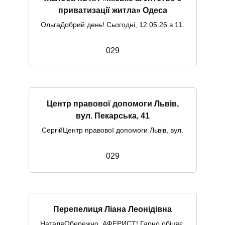
приватизації житла» Одеса
ОльгаДобрий день! Сьогодні, 12.05.26 в 11.
0
29
Центр правової допомоги Львів,
вул. Пекарська, 41
СергійЦентр правової допомоги Львів, вул.
0
29
Перепелиця Ліана Леонідівна
НаталяОбережно, АФЕРИСТ! Гарно обіцяє,