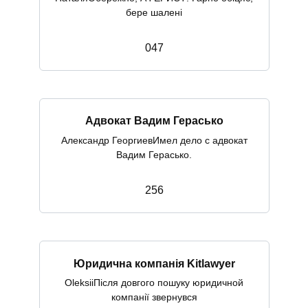
бере шалені
0
47
Адвокат Вадим Герасько
Александр ГеоргиевИмел дело с адвокат
Вадим Герасько.
2
56
Юридична компанія Kitlawyer
OleksiiПісля довгого пошуку юридичной
компанії звернувся