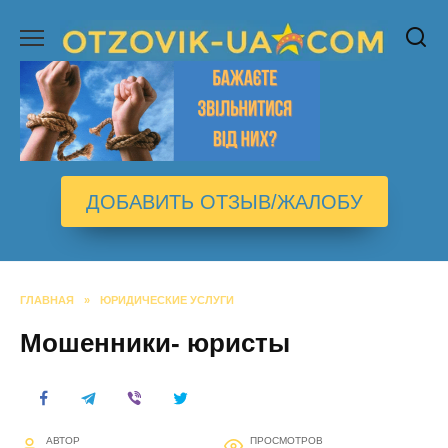
Перейти
к
содержанию
ДОБАВИТЬ ОТЗЫВ/ЖАЛОБУ
ГЛАВНАЯ
»
ЮРИДИЧЕСКИЕ УСЛУГИ
Мошенники- юристы
АВТОР
ПРОСМОТРОВ