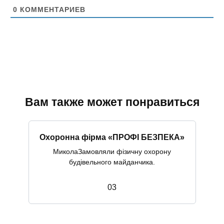
т
0
КОММЕНТАРИЕВ
Вам также может понравиться
Охоронна фірма «ПРОФІ БЕЗПЕКА»
МиколаЗамовляли фізичну охорону
будівельного майданчика.
0
3