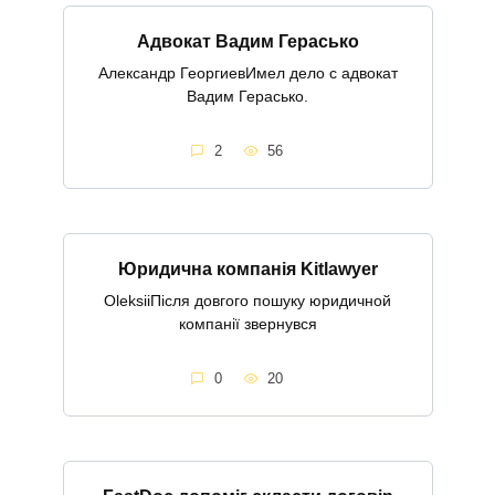
Адвокат Вадим Герасько
Александр ГеоргиевИмел дело с адвокат
Вадим Герасько.
2
56
Юридична компанія Kitlawyer
OleksiiПісля довгого пошуку юридичной
компанії звернувся
0
20