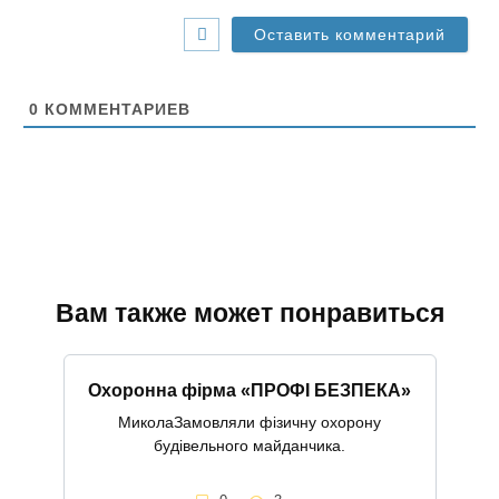
*
-
с
а
й
т
0
КОММЕНТАРИЕВ
Вам также может понравиться
Охоронна фірма «ПРОФІ БЕЗПЕКА»
МиколаЗамовляли фізичну охорону
будівельного майданчика.