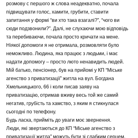
розмову с першого ж слова неадекватно, почала
підвищувати голос, хамити, грубити, ставити
запитання у формі “ви хто така взагалі?”, “чого ви
сюди подзвонили?”. Далі, не слухаючи мою відповідь
та перебиваючи, почала просто кричати на мене.
Ніякої допомоги я не отримала, розмовляти було
неможливо. Людина, яка працює з людьми, і має
надати допомогу – просто люто ненавидить людей.
Мій батько, пенсіонер, був на прийомі у КП “Міське
агенство з приватизації” житла на вул. Богдана
Хмельницького, 66 і коли писав заяву на
приватизацію, отримав вживу весь той же самий
негатив, грубість та хамство, з яким я стикнулася
сьогодні по телефону.
Будь ласка, прийміть до уваги моє звернення.
Люди, які звертаються до КП “Міське агенство з
приватизації житла” можуть бути зі слабким серцем,