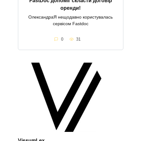
FastDoc допоміг скласти договір
оренди!
ОлександраЯ нещодавно користувалась
сервісом Fastdoc
0
31
VissumLex