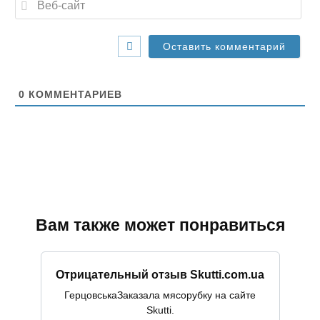
i
е
l
б
*
-
с
а
й
т
0
КОММЕНТАРИЕВ
Вам также может понравиться
Отрицательный отзыв Skutti.com.ua
ГерцовськаЗаказала мясорубку на сайте
Skutti.