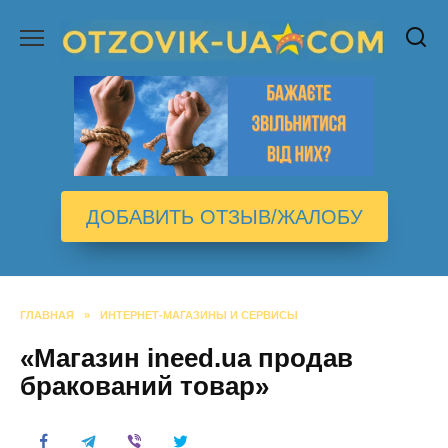
Перейти
к
содержанию
ДОБАВИТЬ ОТЗЫВ/ЖАЛОБУ
ГЛАВНАЯ
»
ИНТЕРНЕТ-МАГАЗИНЫ И СЕРВИСЫ
«Магазин ineed.ua продав
бракований товар»