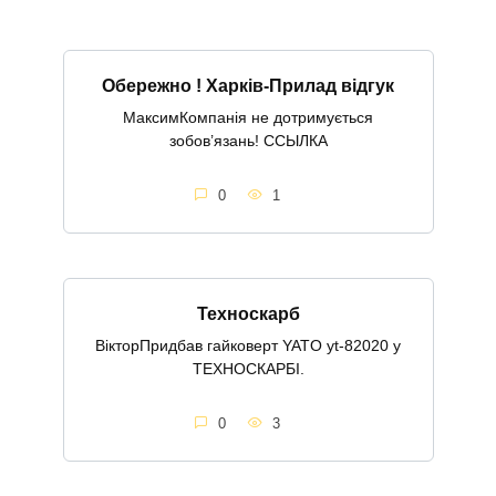
Обережно ! Харків-Прилад відгук
МаксимКомпанія не дотримується
зобов’язань! ССЫЛКА
0
1
Техноскарб
ВікторПридбав гайковерт YATO yt-82020 у
ТЕХНОСКАРБІ.
0
3