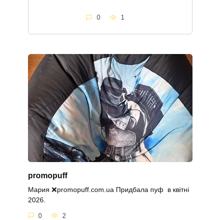
0
1
promopuff
Мария ❌promopuff.com.uа Придбала пуф в квітні
2026.
0
2