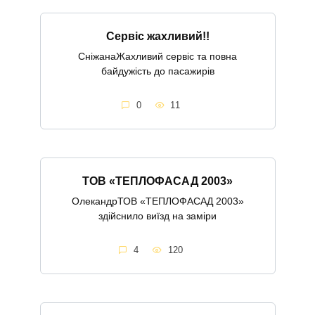
Сервіс жахливий!!
СніжанаЖахливий сервіс та повна
байдужість до пасажирів
0
11
ТОВ «ТЕПЛОФАСАД 2003»
ОлекандрТОВ «ТЕПЛОФАСАД 2003»
здійснило виїзд на заміри
4
120