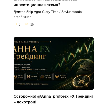
инвестиционная схема?
Дмитро Явір Agro Glory Time / Sevlushfoods:
агробизнес
3
15
Осторожно! @Anna_proforex FX Трейдинг
– лохотрон!