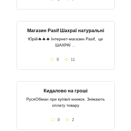
Магазин Pasif Шахраї натуральні
Юрій🔥🔥🔥 Інтернет-магазин Pasif, це
ШАХРАЇ …
0
11
Кидалово на гроші
РусяОбман при купівлі книжок. Знімають
оплату товару
0
2