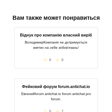
Вам также может понравиться
Віднук про компанію власний виріб
ВолодимирКомпанія не дотримується
взятих на себе зобовʼязань!
0
0
Фейковий форум forum.antichat.io
Евгенийforum.antichat.io forum.antichat.pro
forum.
0
7