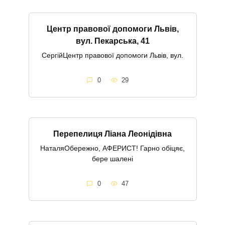
Центр правової допомоги Львів,
вул. Пекарська, 41
СергійЦентр правової допомоги Львів, вул.
0
29
Перепелиця Ліана Леонідівна
НаталяОбережно, АФЕРИСТ! Гарно обіцяє,
бере шалені
0
47