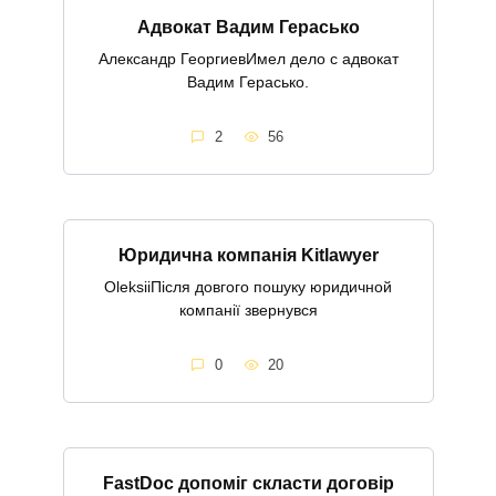
Адвокат Вадим Герасько
Александр ГеоргиевИмел дело с адвокат
Вадим Герасько.
2
56
Юридична компанія Kitlawyer
OleksiiПісля довгого пошуку юридичной
компанії звернувся
0
20
FastDoc допоміг скласти договір