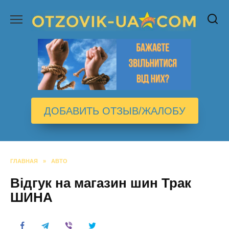
Перейти
к
содержанию
ДОБАВИТЬ ОТЗЫВ/ЖАЛОБУ
ГЛАВНАЯ
»
АВТО
Відгук на магазин шин Трак
ШИНА