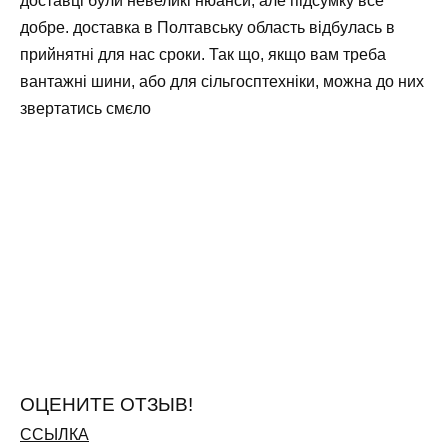
доставці були невеликі нюанси, але підсумку все
добре. доставка в Полтавську область відбулась в
прийнятні для нас сроки. Так що, якщо вам треба
вантажні шини, або для сільгосптехніки, можна до них
звертатись смєло
ОЦЕНИТЕ ОТЗЫВ!
ССЫЛКА