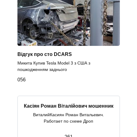
Відгук про сто DCARS
Микита Купив Tesla Model 3 з США з
пошкодженням заднього
0
56
Касіян Роман Віталійович мошенник
ВиталийКасиян Роман Витальевич.
Работает по схеме Дроп
2
61