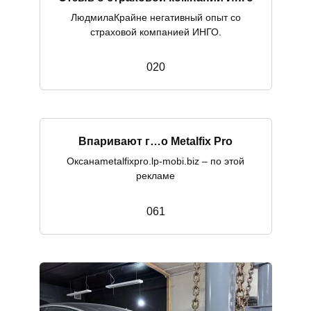
ЛюдмилаКрайне негативный опыт со
страховой компанией ИНГО.
0
20
Впаривают г…о Metalfix Pro
Оксанаmetalfixpro.lp-mobi.biz – по этой
рекламе
0
61