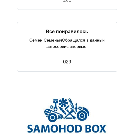
Все понравилось
Семен СеменычОбращался в данный
автосервис впервые.
0
29