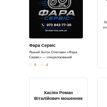
Л
оп
Фара Сервіс
Яшний Антон Олегович «Фара
Сервіс» — спеціалізований
0
4
Касіян Роман
Віталійович мошенник