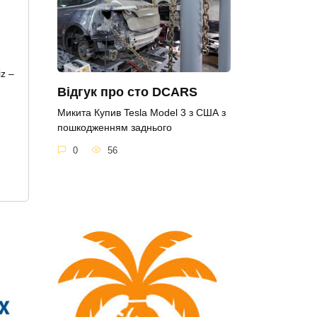
iz –
Відгук про сто DCARS
Микита Купив Tesla Model 3 з США з
пошкодженням заднього
0
56