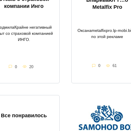
компании Инго
Metalfix Pro
юдмилаКрайне негативный
Оксанаmetalfixpro.lp-mobi.b
ыт со страховой компанией
по этой рекламе
ИНГО.
0
61
0
20
Все понравилось