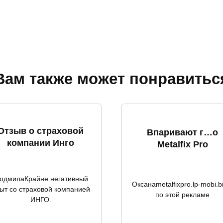
т
Вам также может понравитьс
Отзыв о страховой
Впаривают г…о
компании Инго
Metalfix Pro
юдмилаКрайне негативный
Оксанаmetalfixpro.lp-mobi.b
ыт со страховой компанией
по этой рекламе
ИНГО.