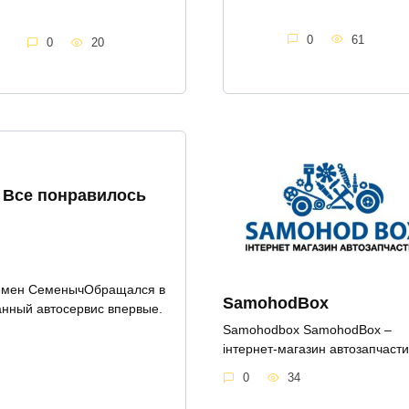
0
61
0
20
Все понравилось
мен СеменычОбращался в
SamohodBox
анный автосервис впервые.
Samohodbox SamohodBox –
інтернет-магазин автозапчаст
0
34