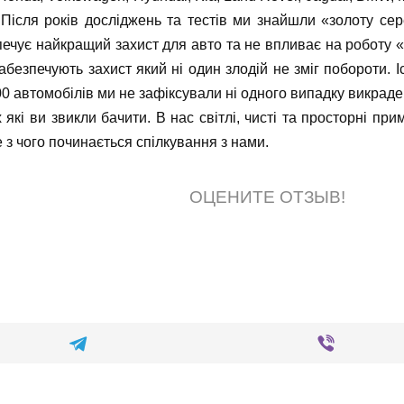
Після років досліджень та тестів ми знайшли «золоту се
печує найкращий захист для авто та не впливає на роботу 
абезпечують захист який ні один злодій не зміг побороти. 
00 автомобілів ми не зафіксували ні одного випадку викраде
 які ви звикли бачити. В нас світлі, чисті та просторні п
 з чого починається спілкування з нами.
ОЦЕНИТЕ ОТЗЫВ!