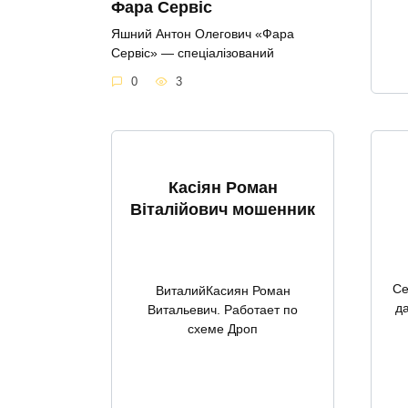
Фара Сервіс
Яшний Антон Олегович «Фара
Сервіс» — спеціалізований
0
3
Касіян Роман
Віталійович мошенник
Се
ВиталийКасиян Роман
д
Витальевич. Работает по
схеме Дроп