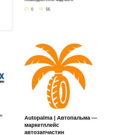
0
56
ин
Autopalma | Автопальма —
маркетплейс
автозапчастин