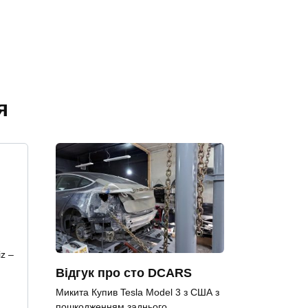
я
iz –
Відгук про сто DCARS
Микита Купив Tesla Model 3 з США з
пошкодженням заднього