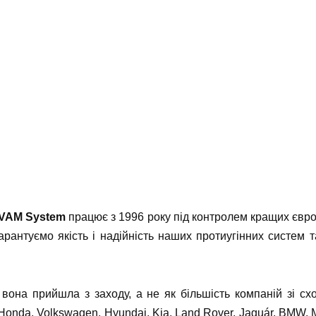
VAM System
працює з 1996 року під контролем кращих європ
арантуємо якість і надійність наших протиугінних систем 
вона прийшла з заходу, а не як більшість компаній зі с
 Honda, Volkswagen, Hyundai, Kia, Land Rover, Jaguár, BMW,