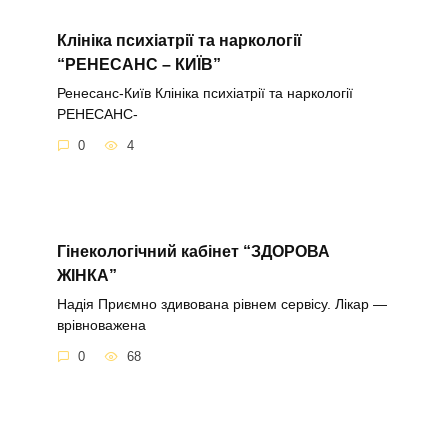
Клініка психіатрії та наркології
“РЕНЕСАНС – КИЇВ”
Ренесанс-Київ Клініка психіатрії та наркології
РЕНЕСАНС-
0
4
Гінекологічний кабінет “ЗДОРОВА
ЖІНКА”
Надія Приємно здивована рівнем сервісу. Лікар —
врівноважена
0
68