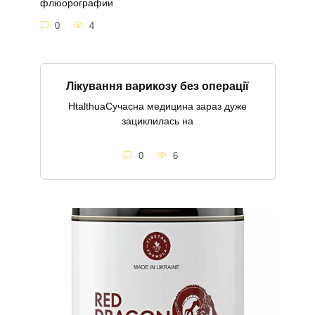
флюорографии
0
4
Лікування варикозу без операції
HtalthuaСучасна медицина зараз дуже
зациклилась на
0
6