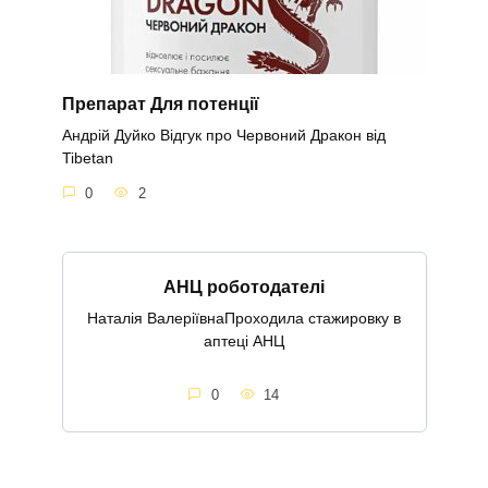
Препарат Для потенції
Андрій Дуйко Відгук про Червоний Дракон від
Tibetan
0
2
АНЦ роботодателі
Наталія ВалеріївнаПроходила стажировку в
аптеці АНЦ
0
14