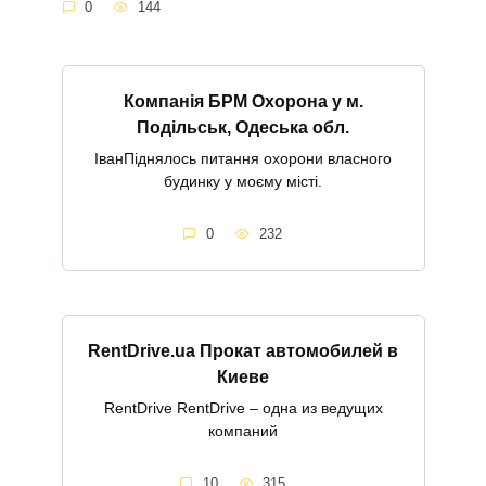
0
144
Компанія БРМ Охорона у м.
Подільськ, Одеська обл.
ІванПіднялось питання охорони власного
будинку у моєму місті.
0
232
RentDrive.ua Прокат автомобилей в
Киеве
RentDrive RentDrive – одна из ведущих
компаний
10
315