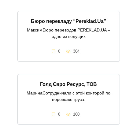
Бюро перекладу “Pereklad.Ua”
МаксимБюро переводов PEREKLAD.UA –
одно из ведущих
0
304
Голд Євро Ресурс, ТОВ
МаринаСотрудничали с этой конторой по
перевозке груза.
0
160