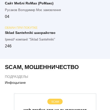
Сайт Меблі RoMax (РоМакс)
Русаков Володимир Моє замовлення
0
4
ОБМАН ПРИ ПОКУПКЕ
Sklad Santehniki шахрайство
ІринаУ компанії “Sklad Santehniki”
2
46
SCAM
,
МОШЕННИЧЕСТВО
ПОДРАЗДЕЛЫ
Инфоцыгане
SCAM
web.gradus.app не выплачивает