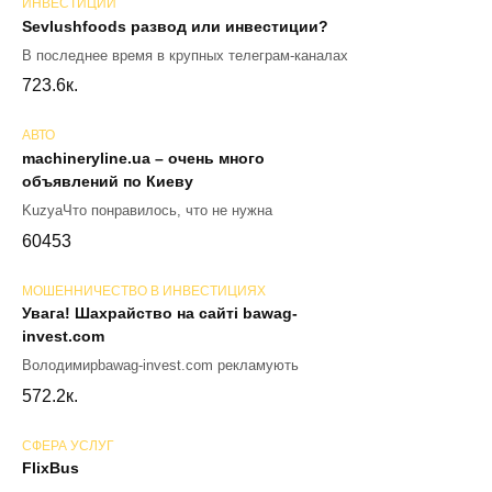
ИНВЕСТИЦИИ
Sevlushfoods развод или инвестиции?
В последнее время в крупных телеграм-каналах
72
3.6к.
АВТО
machineryline.ua – очень много
объявлений по Киеву
KuzyaЧто понравилось, что не нужна
60
453
МОШЕННИЧЕСТВО В ИНВЕСТИЦИЯХ
Увага! Шахрайство на сайті bawag-
invest.com
Володимирbawag-invest.com рекламують
57
2.2к.
СФЕРА УСЛУГ
FlixBus