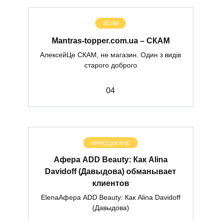
SCAM
Mantras-topper.com.ua – СКАМ
АлексейЦе СКАМ, не магазин. Один з видів
старого доброго
0
4
ИНФОЦЫГАНЕ
Афера ADD Beauty: Как Alina
Davidoff (Давыдова) обманывает
клиентов
ElenaАфера ADD Beauty: Как Alina Davidoff
(Давыдова)