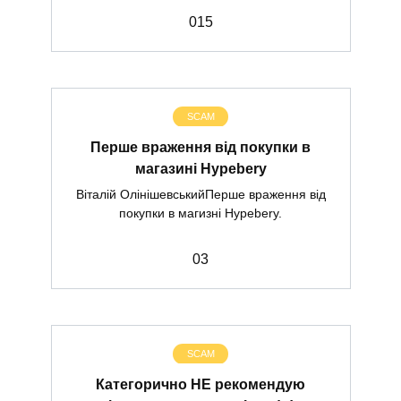
0
15
SCAM
Перше враження від покупки в
магазині Hypebery
Віталій ОлінішевськийПерше враження від
покупки в магизні Hypebery.
0
3
SCAM
Категорично НЕ рекомендую