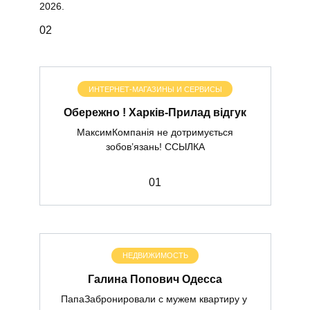
2026.
0
2
ИНТЕРНЕТ-МАГАЗИНЫ И СЕРВИСЫ
Обережно ! Харків-Прилад відгук
МаксимКомпанія не дотримується
зобов’язань! ССЫЛКА
0
1
НЕДВИЖИМОСТЬ
Галина Попович Одесса
ПапаЗабронировали с мужем квартиру у