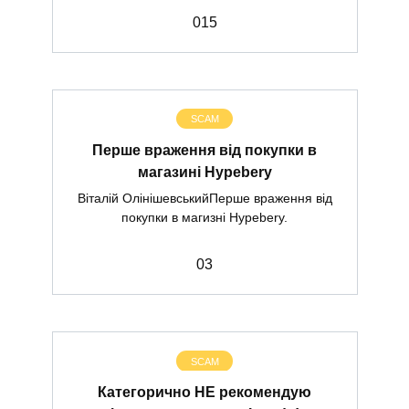
0
15
SCAM
Перше враження від покупки в
магазині Hypebery
Віталій ОлінішевськийПерше враження від
покупки в магизні Hypebery.
0
3
SCAM
Категорично НЕ рекомендую