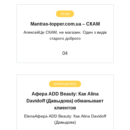
SCAM
Mantras-topper.com.ua – СКАМ
АлексейЦе СКАМ, не магазин. Один з видів
старого доброго
0
4
ИНФОЦЫГАНЕ
Афера ADD Beauty: Как Alina
Davidoff (Давыдова) обманывает
клиентов
ElenaАфера ADD Beauty: Как Alina Davidoff
(Давыдова)