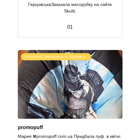
ГерцовськаЗаказала мясорубку на сайте
Skutti.
0
1
ИНТЕРНЕТ-МАГАЗИНЫ И СЕРВИСЫ
promopuff
Мария ❌promopuff.com.uа Придбала пуф в квітні