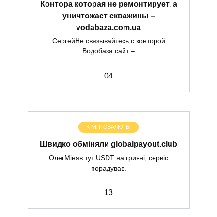
Контора которая не ремонтирует, а
уничтожает скважины –
vodabaza.com.ua
СергейНе связывайтесь с конторой
Водобаза сайт –
0
4
КРИПТОВАЛЮТЫ
Швидко обміняли globalpayout.club
ОлегМіняв тут USDT на гривні, сервіс
порадував.
1
3