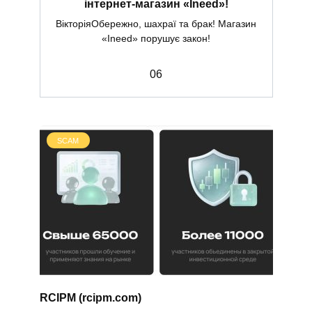
інтернет-магазин «Ineed»!
ВікторіяОбережно, шахраї та брак! Магазин
«Ineed» порушує закон!
0
6
SCAM
RCIPM (rcipm.com)