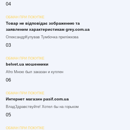
0
4
ОБМАН ПРИ ПОКУПКЕ
Товар не відповідає зображенню та
заявленим характеристикам grey.com.ua
ОлександрКупував Тумбочка приліжкова
0
3
ОБМАН ПРИ ПОКУПКЕ
belvet.ua мошенники
Afro Мною был заказан и куплен
0
6
ОБМАН ПРИ ПОКУПКЕ
Интернет магазин pasif.com.ua
ВладЗдравствуйте! Хотел бы на горьком
0
5
ОБМАН ПРИ ПОКУПКЕ