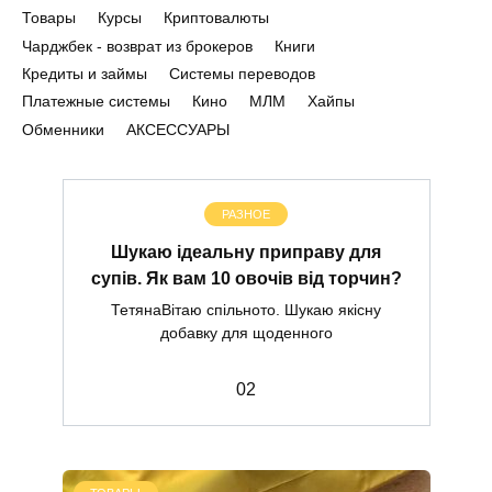
Товары
Курсы
Криптовалюты
Чарджбек - возврат из брокеров
Книги
Кредиты и займы
Системы переводов
Платежные системы
Кино
МЛМ
Хайпы
Обменники
АКСЕССУАРЫ
РАЗНОЕ
Шукаю ідеальну приправу для
супів. Як вам 10 овочів від торчин?
ТетянаВітаю спільното. Шукаю якісну
добавку для щоденного
0
2