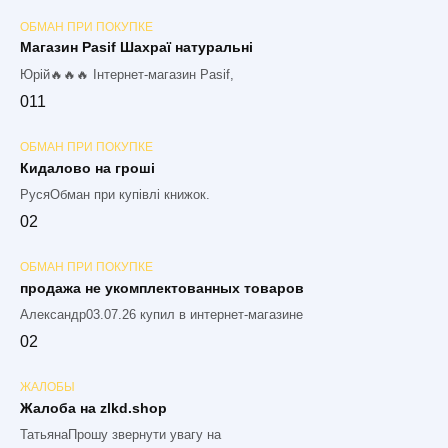
ОБМАН ПРИ ПОКУПКЕ
Магазин Pasif Шахраї натуральні
Юрій🔥🔥🔥 Інтернет-магазин Pasif,
0
11
ОБМАН ПРИ ПОКУПКЕ
Кидалово на гроші
РусяОбман при купівлі книжок.
0
2
ОБМАН ПРИ ПОКУПКЕ
продажа не укомплектованных товаров
Александр03.07.26 купил в интернет-магазине
0
2
ЖАЛОБЫ
Жалоба на zlkd.shop
ТатьянаПрошу звернути увагу на