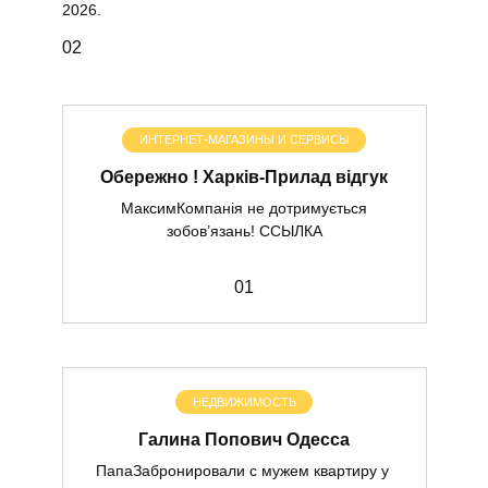
2026.
0
2
ИНТЕРНЕТ-МАГАЗИНЫ И СЕРВИСЫ
Обережно ! Харків-Прилад відгук
МаксимКомпанія не дотримується
зобов’язань! ССЫЛКА
0
1
НЕДВИЖИМОСТЬ
Галина Попович Одесса
ПапаЗабронировали с мужем квартиру у