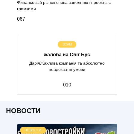
Финансовый рынок снова заполняют проекты с
громкими
0
67
SCAM
жалоба на Світ Бус
ДаріяЖахлива компанія та абсолютно
неадекватні умови
0
10
НОВОСТИ
НОВОСТИ