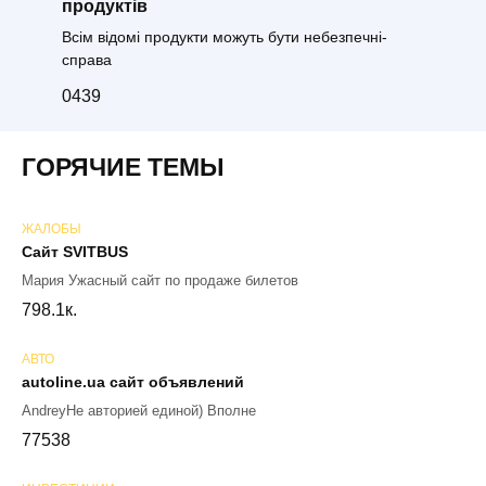
продуктів
Всім відомі продукти можуть бути небезпечні-
справа
0
439
ГОРЯЧИЕ ТЕМЫ
ЖАЛОБЫ
Сайт SVITBUS
Мария Ужасный сайт по продаже билетов
79
8.1к.
АВТО
autoline.ua сайт объявлений
AndreyНе авторией единой) Вполне
77
538