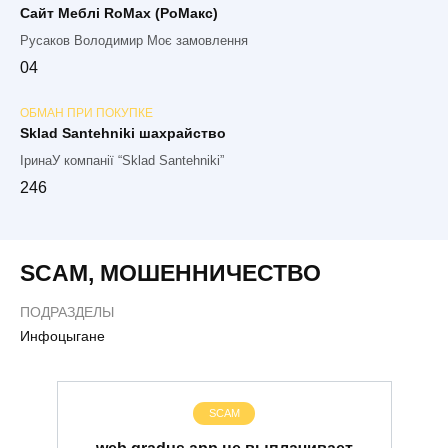
Сайт Меблі RoMax (РоМакс)
Русаков Володимир Моє замовлення
0
4
ОБМАН ПРИ ПОКУПКЕ
Sklad Santehniki шахрайство
ІринаУ компанії “Sklad Santehniki”
2
46
SCAM
,
МОШЕННИЧЕСТВО
ПОДРАЗДЕЛЫ
Инфоцыгане
SCAM
web.gradus.app не выплачивает