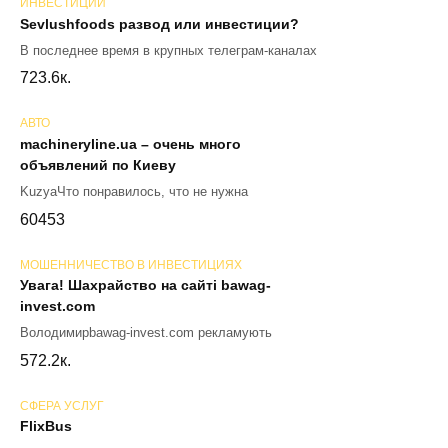
ИНВЕСТИЦИИ
Sevlushfoods развод или инвестиции?
В последнее время в крупных телеграм-каналах
72
3.6к.
АВТО
machineryline.ua – очень много
объявлений по Киеву
KuzyaЧто понравилось, что не нужна
60
453
МОШЕННИЧЕСТВО В ИНВЕСТИЦИЯХ
Увага! Шахрайство на сайті bawag-
invest.com
Володимирbawag-invest.com рекламують
57
2.2к.
СФЕРА УСЛУГ
FlixBus