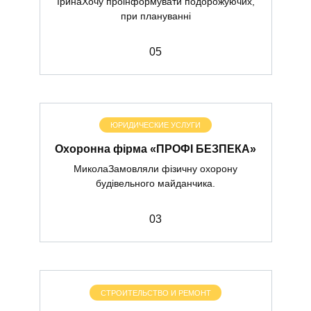
ІринаХочу проінформувати подорожуючих,
при плануванні
0
5
ЮРИДИЧЕСКИЕ УСЛУГИ
Охоронна фірма «ПРОФІ БЕЗПЕКА»
МиколаЗамовляли фізичну охорону
будівельного майданчика.
0
3
СТРОИТЕЛЬСТВО И РЕМОНТ