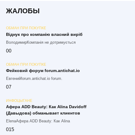
ЖАЛОБЫ
ОБМАН ПРИ ПОКУПКЕ
Віднук про компанію власний виріб
ВолодимирКомпанія не дотримується
0
0
ОБМАН ПРИ ПОКУПКЕ
Фейковий форум forum.antichat.io
Евгенийforum.antichat.io forum.
0
7
ИНФОЦЫГАНЕ
Афера ADD Beauty: Как Alina Davidoff
(Давыдова) обманывает клиентов
ElenaАфера ADD Beauty: Как Alina
0
15