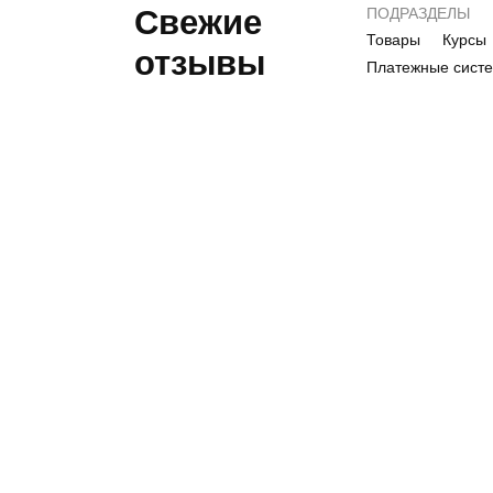
Свежие
ПОДРАЗДЕЛЫ
Товары
Курсы
отзывы
Платежные сист
Т
Шукаю ідеальну
приправу для супів.
Як вам 10 овочів від
торчин?
недо
fami