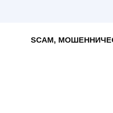
Интернет магазин pasif.com.ua
0
5
SCAM
,
МОШЕННИЧЕ
web.gradus.app не
выплачивает бонусы