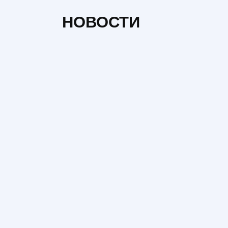
НОВОСТИ
НОВОСТИ
Н
Цены на новостройки в
Буде
Украине 2026: где
хант
выросли, где упали и что