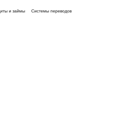
иты и займы
Системы переводов
ИНТЕРНЕТ-МАГАЗИНЫ И
СЕРВИСЫ
a
promopuff