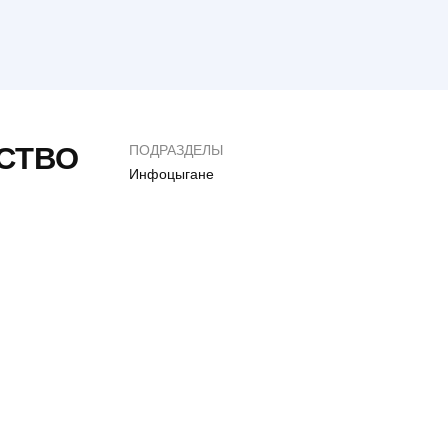
Сайт Меблі RoMax (РоМакс)
0
4
СТВО
ПОДРАЗДЕЛЫ
Инфоцыгане
Обман на 1000$ Веб
Mantras-topper.com.
студия “Нужные
– СКАМ
люди” отзывы