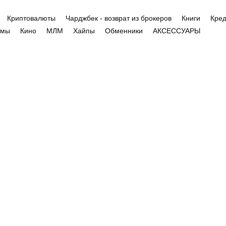
Криптовалюты
Чарджбек - возврат из брокеров
Книги
Кред
емы
Кино
МЛМ
Хайпы
Обменники
АКСЕССУАРЫ
ОВАРЫ
Отрицательный
отзыв Skutti.com.u
броякісна кава на
lyroasters.olx.ua