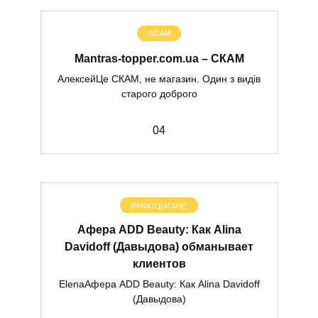
SCAM
Mantras-topper.com.ua – СКАМ
АлексейЦе СКАМ, не магазин. Один з видів
старого доброго
0
4
ИНФОЦЫГАНЕ
Афера ADD Beauty: Как Alina
Davidoff (Давыдова) обманывает
клиентов
ElenaАфера ADD Beauty: Как Alina Davidoff
(Давыдова)