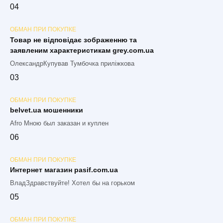
0
4
ОБМАН ПРИ ПОКУПКЕ
Товар не відповідає зображенню та
заявленим характеристикам grey.com.ua
ОлександрКупував Тумбочка приліжкова
0
3
ОБМАН ПРИ ПОКУПКЕ
belvet.ua мошенники
Afro Мною был заказан и куплен
0
6
ОБМАН ПРИ ПОКУПКЕ
Интернет магазин pasif.com.ua
ВладЗдравствуйте! Хотел бы на горьком
0
5
ОБМАН ПРИ ПОКУПКЕ