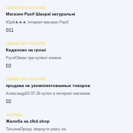
ОБМАН ПРИ ПОКУПКЕ
Магазин Pasif Шахраї натуральні
Юрій🔥🔥🔥 Інтернет-магазин Pasif,
0
11
ОБМАН ПРИ ПОКУПКЕ
Кидалово на гроші
РусяОбман при купівлі книжок.
0
2
ОБМАН ПРИ ПОКУПКЕ
продажа не укомплектованных товаров
Александр03.07.26 купил в интернет-магазине
0
2
ЖАЛОБЫ
Жалоба на zlkd.shop
ТатьянаПрошу звернути увагу на