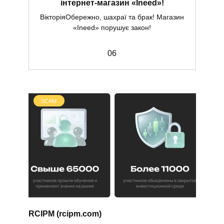
інтернет-магазин «Ineed»!
ВікторіяОбережно, шахраї та брак! Магазин
«Ineed» порушує закон!
0
6
SCAM
RCIPM (rcipm.com)