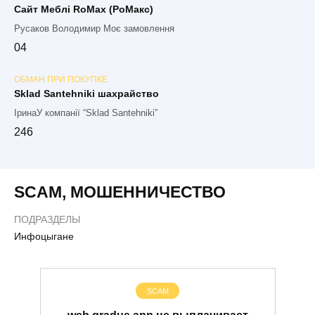
Сайт Меблі RoMax (РоМакс)
Русаков Володимир Моє замовлення
0
4
ОБМАН ПРИ ПОКУПКЕ
Sklad Santehniki шахрайство
ІринаУ компанії “Sklad Santehniki”
2
46
SCAM
,
МОШЕННИЧЕСТВО
ПОДРАЗДЕЛЫ
Инфоцыгане
SCAM
web.gradus.app не выплачивает