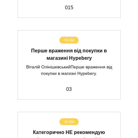
0
15
SCAM
Перше враження від покупки в
магазині Hypebery
Віталій ОлінішевськийПерше враження від
покупки в магизні Hypebery.
0
3
SCAM
Категорично НЕ рекомендую