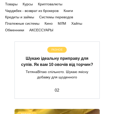
Товары
Курсы
Криптовалюты
Чарджбек - возврат из брокеров
Книги
Кредиты и займы
Системы переводов
Платежные системы
Кино
МЛМ
Хайпы
Обменники
АКСЕССУАРЫ
РАЗНОЕ
Шукаю ідеальну приправу для
супів. Як вам 10 овочів від торчин?
ТетянаВітаю спільното. Шукаю якісну
добавку для щоденного
0
2