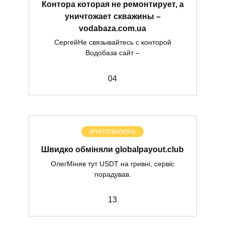
Контора которая не ремонтирует, а
уничтожает скважины –
vodabaza.com.ua
СергейНе связывайтесь с конторой
Водобаза сайт –
0
4
КРИПТОВАЛЮТЫ
Швидко обміняли globalpayout.club
ОлегМіняв тут USDT на гривні, сервіс
порадував.
1
3