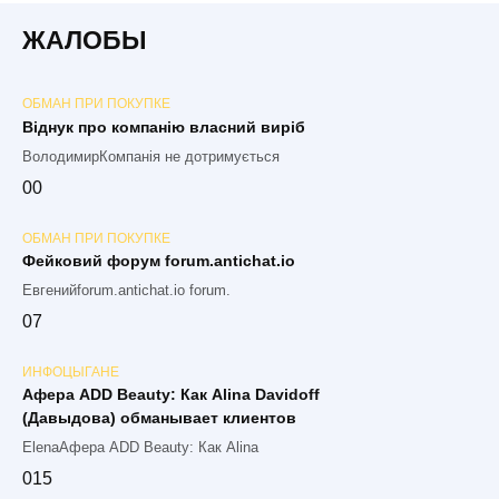
ЖАЛОБЫ
ОБМАН ПРИ ПОКУПКЕ
Віднук про компанію власний виріб
ВолодимирКомпанія не дотримується
0
0
ОБМАН ПРИ ПОКУПКЕ
Фейковий форум forum.antichat.io
Евгенийforum.antichat.io forum.
0
7
ИНФОЦЫГАНЕ
Афера ADD Beauty: Как Alina Davidoff
(Давыдова) обманывает клиентов
ElenaАфера ADD Beauty: Как Alina
0
15