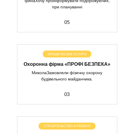
ІринаХочу проінформувати подорожуючих,
при плануванні
0
5
ЮРИДИЧЕСКИЕ УСЛУГИ
Охоронна фірма «ПРОФІ БЕЗПЕКА»
МиколаЗамовляли фізичну охорону
будівельного майданчика.
0
3
СТРОИТЕЛЬСТВО И РЕМОНТ