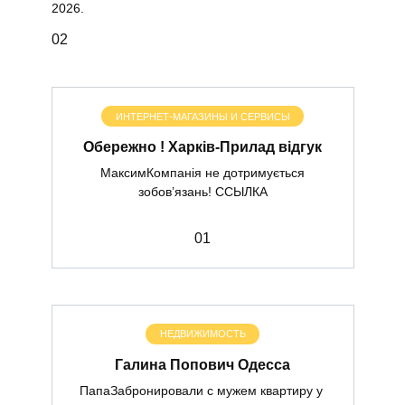
2026.
0
2
ИНТЕРНЕТ-МАГАЗИНЫ И СЕРВИСЫ
Обережно ! Харків-Прилад відгук
МаксимКомпанія не дотримується
зобов’язань! ССЫЛКА
0
1
НЕДВИЖИМОСТЬ
Галина Попович Одесса
ПапаЗабронировали с мужем квартиру у