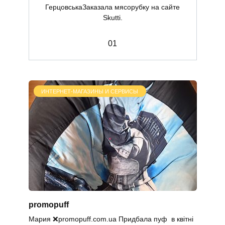
ГерцовськаЗаказала мясорубку на сайте
Skutti.
0
1
ИНТЕРНЕТ-МАГАЗИНЫ И СЕРВИСЫ
promopuff
Мария ❌promopuff.com.uа Придбала пуф в квітні