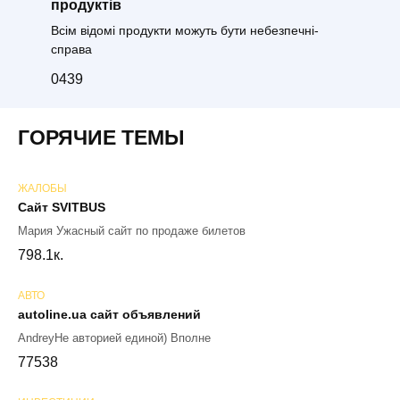
продуктів
Всім відомі продукти можуть бути небезпечні-
справа
0
439
ГОРЯЧИЕ ТЕМЫ
ЖАЛОБЫ
Сайт SVITBUS
Мария Ужасный сайт по продаже билетов
79
8.1к.
АВТО
autoline.ua сайт объявлений
AndreyНе авторией единой) Вполне
77
538