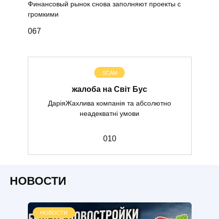
Финансовый рынок снова заполняют проекты с
громкими
0
67
SCAM
жалоба на Світ Бус
ДаріяЖахлива компанія та абсолютно
неадекватні умови
0
10
НОВОСТИ
НОВОСТИ