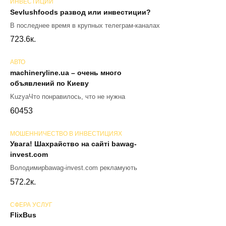
ИНВЕСТИЦИИ
Sevlushfoods развод или инвестиции?
В последнее время в крупных телеграм-каналах
72
3.6к.
АВТО
machineryline.ua – очень много
объявлений по Киеву
KuzyaЧто понравилось, что не нужна
60
453
МОШЕННИЧЕСТВО В ИНВЕСТИЦИЯХ
Увага! Шахрайство на сайті bawag-
invest.com
Володимирbawag-invest.com рекламують
57
2.2к.
СФЕРА УСЛУГ
FlixBus