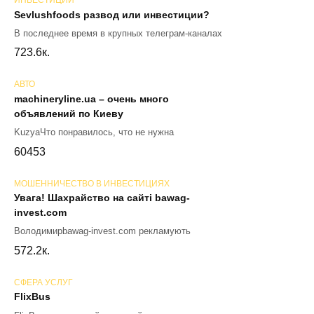
ИНВЕСТИЦИИ
Sevlushfoods развод или инвестиции?
В последнее время в крупных телеграм-каналах
72
3.6к.
АВТО
machineryline.ua – очень много
объявлений по Киеву
KuzyaЧто понравилось, что не нужна
60
453
МОШЕННИЧЕСТВО В ИНВЕСТИЦИЯХ
Увага! Шахрайство на сайті bawag-
invest.com
Володимирbawag-invest.com рекламують
57
2.2к.
СФЕРА УСЛУГ
FlixBus