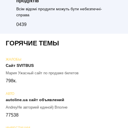
продуктів
Всім відомі продукти можуть бути небезпечні-
справа
0
439
ГОРЯЧИЕ ТЕМЫ
ЖАЛОБЫ
Сайт SVITBUS
Мария Ужасный сайт по продаже билетов
79
8к.
АВТО
autoline.ua сайт объявлений
AndreyНе авторией единой) Вполне
77
538