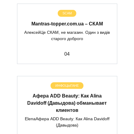
SCAM
Mantras-topper.com.ua – СКАМ
АлексейЦе СКАМ, не магазин. Один з видів
старого доброго
0
4
ИНФОЦЫГАНЕ
Афера ADD Beauty: Как Alina
Davidoff (Давыдова) обманывает
клиентов
ElenaАфера ADD Beauty: Как Alina Davidoff
(Давыдова)