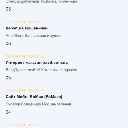
ОлександрКупував Тумбочка приліжкова
0
3
ОБМАН ПРИ ПОКУПКЕ
belvet.ua мошенники
Afro Мною был заказан и куплен
0
6
ОБМАН ПРИ ПОКУПКЕ
Интернет магазин pasif.com.ua
ВладЗдравствуйте! Хотел бы на горьком
0
5
ОБМАН ПРИ ПОКУПКЕ
Сайт Меблі RoMax (РоМакс)
Русаков Володимир Моє замовлення
0
4
ОБМАН ПРИ ПОКУПКЕ