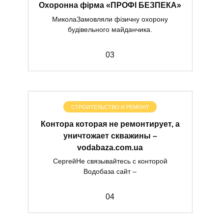
Охоронна фірма «ПРОФІ БЕЗПЕКА»
МиколаЗамовляли фізичну охорону
будівельного майданчика.
0
3
СТРОИТЕЛЬСТВО И РЕМОНТ
Контора которая не ремонтирует, а
уничтожает скважины –
vodabaza.com.ua
СергейНе связывайтесь с конторой
Водобаза сайт –
0
4