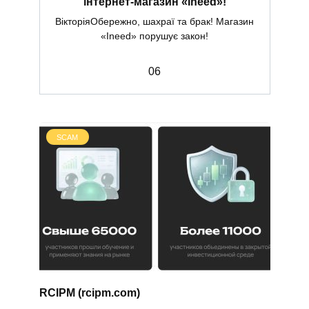
інтернет-магазин «Ineed»!
ВікторіяОбережно, шахраї та брак! Магазин
«Ineed» порушує закон!
0
6
SCAM
RCIPM (rcipm.com)