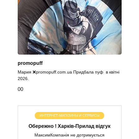
promopuff
Мария ❌promopuff.com.uа Придбала пуф в квітні
2026.
0
0
ИНТЕРНЕТ-МАГАЗИНЫ И СЕРВИСЫ
Обережно ! Харків-Прилад відгук
МаксимКомпанія не дотримується