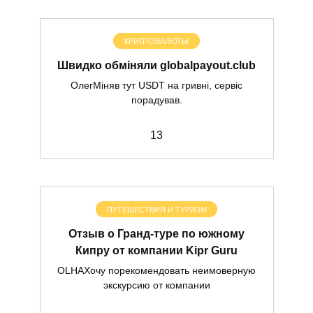
КРИПТОВАЛЮТЫ
Швидко обміняли globalpayout.club
ОлегМіняв тут USDT на гривні, сервіс
порадував.
1
3
ПУТЕШЕСТВИЯ И ТУРИЗМ
Отзыв о Гранд-туре по южному
Кипру от компании Kipr Guru
OLHAХочу порекомендовать неимоверную
экскурсию от компании