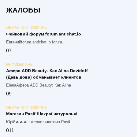
ЖАЛОБЫ
ОБМАН ПРИ ПОКУПКЕ
Фейковий форум forum.antichat.io
Евгенийforum.antichat.io forum.
0
7
ИНФОЦЫГАНЕ
Афера ADD Beauty: Как Alina Davidoff
(Давыдова) обманывает клиентов
ElenaАфера ADD Beauty: Как Alina
0
9
ОБМАН ПРИ ПОКУПКЕ
Магазин Pasif Шахраї натуральні
Юрій🔥🔥🔥 Інтернет-магазин Pasif,
0
11