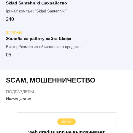
Sklad Santehniki шахрайство
ІринаУ компанії “Sklad Santehniki”
2
40
ЖАЛОБЫ
Жалоба на работу сайта Шафа
ВикторРазместил объявление о продаже
0
5
SCAM
,
МОШЕННИЧЕСТВО
ПОДРАЗДЕЛЫ
Инфоцыгане
SCAM
web.gradus.app не выплачивает