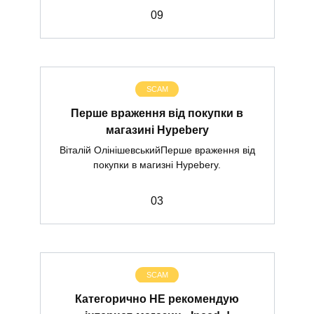
0
9
SCAM
Перше враження від покупки в
магазині Hypebery
Віталій ОлінішевськийПерше враження від
покупки в магизні Hypebery.
0
3
SCAM
Категорично НЕ рекомендую