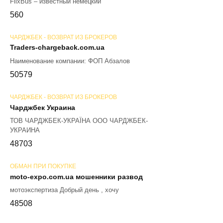
FlixBus – известный немецкий
56
0
ЧАРДЖБЕК - ВОЗВРАТ ИЗ БРОКЕРОВ
Traders-chargeback.com.ua
Наименование компании: ФОП Абзалов
50
579
ЧАРДЖБЕК - ВОЗВРАТ ИЗ БРОКЕРОВ
Чарджбек Украина
ТОВ ЧАРДЖБЕК-УКРАЇНА ООО ЧАРДЖБЕК-
УКРАИНА
48
703
ОБМАН ПРИ ПОКУПКЕ
moto-expo.com.ua мошенники развод
мотоэкспертиза Добрый день , хочу
48
508