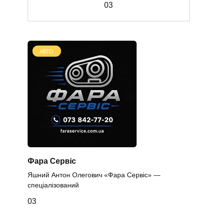
0
3
АВТО
Фара Сервіс
Яшний Антон Олегович «Фара Сервіс» —
спеціалізований
0
3