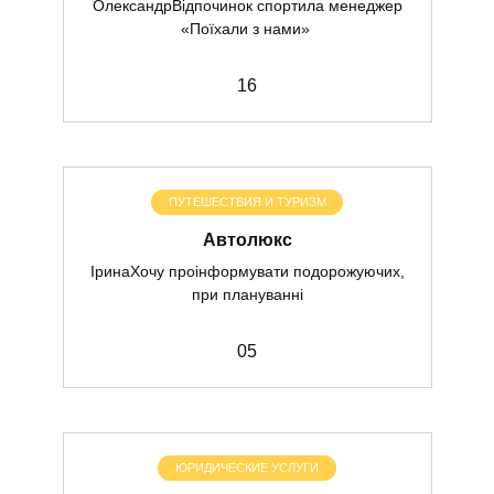
ОлександрВідпочинок спортила менеджер
«Поїхали з нами»
1
6
ПУТЕШЕСТВИЯ И ТУРИЗМ
Автолюкс
ІринаХочу проінформувати подорожуючих,
при плануванні
0
5
ЮРИДИЧЕСКИЕ УСЛУГИ