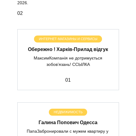
2026.
0
2
ИНТЕРНЕТ-МАГАЗИНЫ И СЕРВИСЫ
Обережно ! Харків-Прилад відгук
МаксимКомпанія не дотримується
зобов’язань! ССЫЛКА
0
1
НЕДВИЖИМОСТЬ
Галина Попович Одесса
ПапаЗабронировали с мужем квартиру у