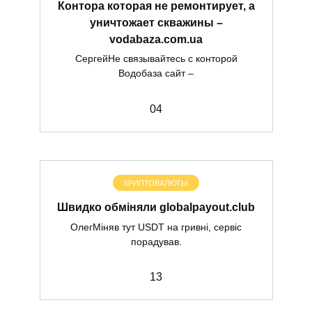
Контора которая не ремонтирует, а
уничтожает скважины –
vodabaza.com.ua
СергейНе связывайтесь с конторой
Водобаза сайт –
0
4
КРИПТОВАЛЮТЫ
Швидко обміняли globalpayout.club
ОлегМіняв тут USDT на гривні, сервіс
порадував.
1
3