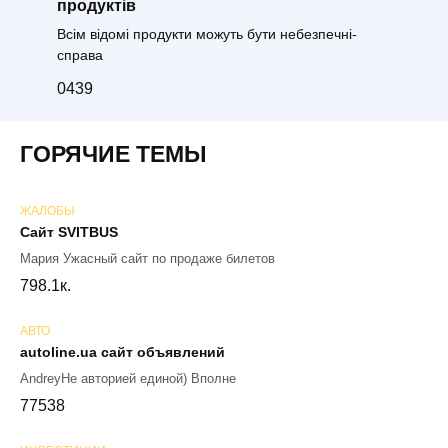
продуктів
Всім відомі продукти можуть бути небезпечні-
справа
0
439
ГОРЯЧИЕ ТЕМЫ
ЖАЛОБЫ
Сайт SVITBUS
Мария Ужасный сайт по продаже билетов
79
8.1к.
АВТО
autoline.ua сайт объявлений
AndreyНе авторией единой) Вполне
77
538