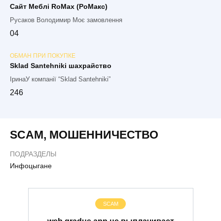
Сайт Меблі RoMax (РоМакс)
Русаков Володимир Моє замовлення
0
4
ОБМАН ПРИ ПОКУПКЕ
Sklad Santehniki шахрайство
ІринаУ компанії “Sklad Santehniki”
2
46
SCAM
,
МОШЕННИЧЕСТВО
ПОДРАЗДЕЛЫ
Инфоцыгане
SCAM
web.gradus.app не выплачивает