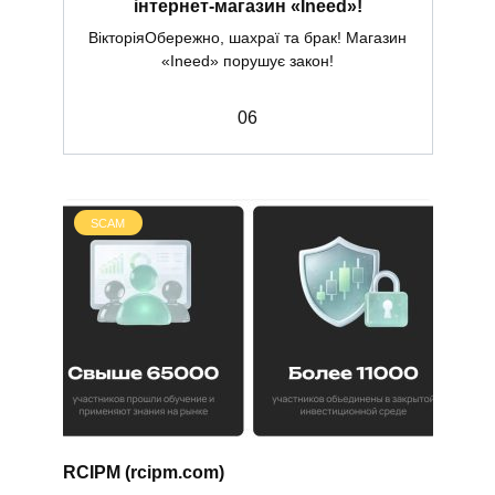
інтернет-магазин «Ineed»!
ВікторіяОбережно, шахраї та брак! Магазин
«Ineed» порушує закон!
0
6
SCAM
RCIPM (rcipm.com)