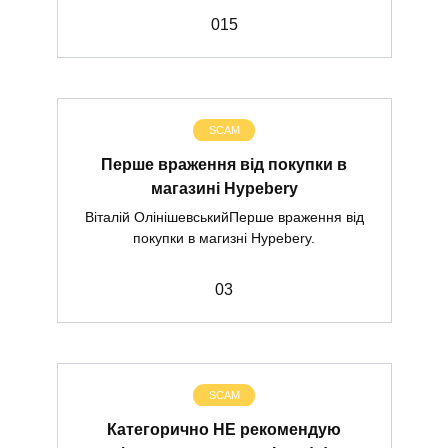
0
15
SCAM
Перше враження від покупки в
магазині Hypebery
Віталій ОлінішевськийПерше враження від
покупки в магизні Hypebery.
0
3
SCAM
Категорично НЕ рекомендую