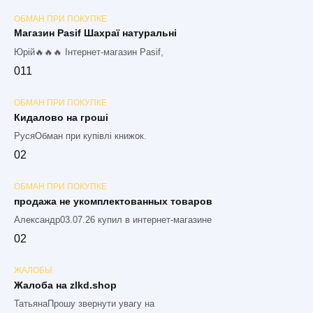
ОБМАН ПРИ ПОКУПКЕ
Магазин Pasif Шахраї натуральні
Юрій🔥🔥🔥 Інтернет-магазин Pasif,
0
11
ОБМАН ПРИ ПОКУПКЕ
Кидалово на гроші
РусяОбман при купівлі книжок.
0
2
ОБМАН ПРИ ПОКУПКЕ
продажа не укомплектованных товаров
Александр03.07.26 купил в интернет-магазине
0
2
ЖАЛОБЫ
Жалоба на zlkd.shop
ТатьянаПрошу звернути увагу на