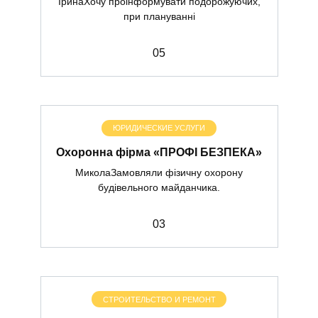
ІринаХочу проінформувати подорожуючих,
при плануванні
0
5
ЮРИДИЧЕСКИЕ УСЛУГИ
Охоронна фірма «ПРОФІ БЕЗПЕКА»
МиколаЗамовляли фізичну охорону
будівельного майданчика.
0
3
СТРОИТЕЛЬСТВО И РЕМОНТ