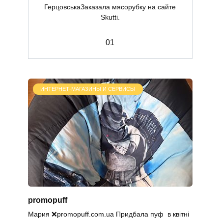
ГерцовськаЗаказала мясорубку на сайте
Skutti.
0
1
ИНТЕРНЕТ-МАГАЗИНЫ И СЕРВИСЫ
promopuff
Мария ❌promopuff.com.uа Придбала пуф в квітні