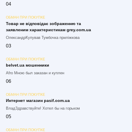
0
4
ОБМАН ПРИ ПОКУПКЕ
Товар не відповідає зображенню та
заявленим характеристикам grey.com.ua
ОлександрКупував Тумбочка приліжкова
0
3
ОБМАН ПРИ ПОКУПКЕ
belvet.ua мошенники
Afro Мною был заказан и куплен
0
6
ОБМАН ПРИ ПОКУПКЕ
Интернет магазин pasif.com.ua
ВладЗдравствуйте! Хотел бы на горьком
0
5
ОБМАН ПРИ ПОКУПКЕ