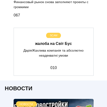
Финансовый рынок снова заполняют проекты с
громкими
0
67
SCAM
жалоба на Світ Бус
ДаріяЖахлива компанія та абсолютно
неадекватні умови
0
10
НОВОСТИ
НОВОСТИ