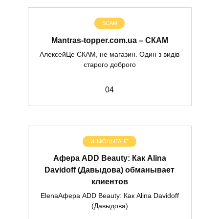
SCAM
Mantras-topper.com.ua – СКАМ
АлексейЦе СКАМ, не магазин. Один з видів
старого доброго
0
4
ИНФОЦЫГАНЕ
Афера ADD Beauty: Как Alina
Davidoff (Давыдова) обманывает
клиентов
ElenaАфера ADD Beauty: Как Alina Davidoff
(Давыдова)