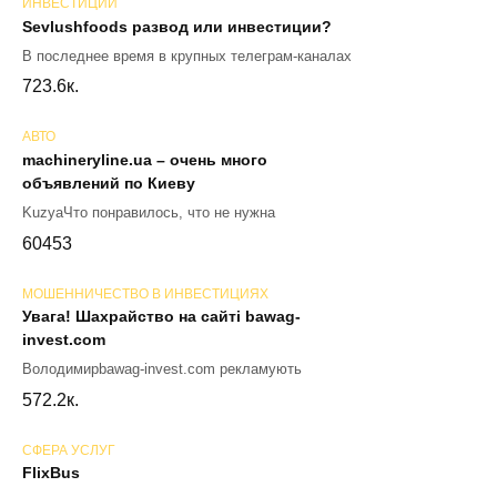
ИНВЕСТИЦИИ
Sevlushfoods развод или инвестиции?
В последнее время в крупных телеграм-каналах
72
3.6к.
АВТО
machineryline.ua – очень много
объявлений по Киеву
KuzyaЧто понравилось, что не нужна
60
453
МОШЕННИЧЕСТВО В ИНВЕСТИЦИЯХ
Увага! Шахрайство на сайті bawag-
invest.com
Володимирbawag-invest.com рекламують
57
2.2к.
СФЕРА УСЛУГ
FlixBus