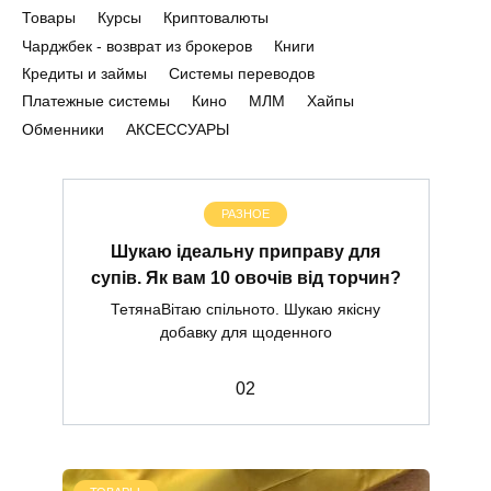
Товары
Курсы
Криптовалюты
Чарджбек - возврат из брокеров
Книги
Кредиты и займы
Системы переводов
Платежные системы
Кино
МЛМ
Хайпы
Обменники
АКСЕССУАРЫ
РАЗНОЕ
Шукаю ідеальну приправу для
супів. Як вам 10 овочів від торчин?
ТетянаВітаю спільното. Шукаю якісну
добавку для щоденного
0
2