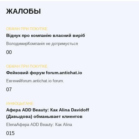
ЖАЛОБЫ
ОБМАН ПРИ ПОКУПКЕ
Віднук про компанію власний виріб
ВолодимирКомпанія не дотримується
0
0
ОБМАН ПРИ ПОКУПКЕ
Фейковий форум forum.antichat.io
Евгенийforum.antichat.io forum.
0
7
ИНФОЦЫГАНЕ
Афера ADD Beauty: Как Alina Davidoff
(Давыдова) обманывает клиентов
ElenaАфера ADD Beauty: Как Alina
0
15