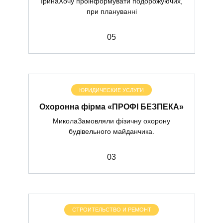
ІринаХочу проінформувати подорожуючих,
при плануванні
0
5
ЮРИДИЧЕСКИЕ УСЛУГИ
Охоронна фірма «ПРОФІ БЕЗПЕКА»
МиколаЗамовляли фізичну охорону
будівельного майданчика.
0
3
СТРОИТЕЛЬСТВО И РЕМОНТ