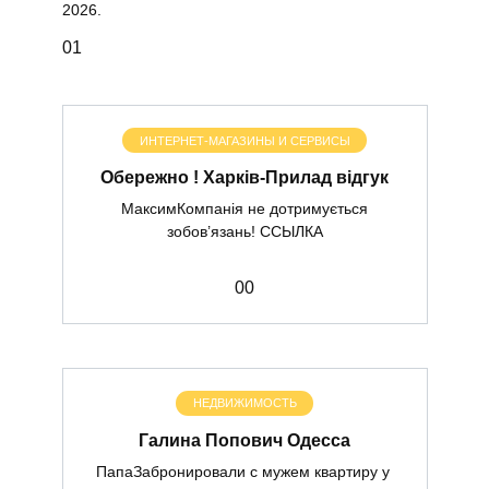
2026.
0
1
ИНТЕРНЕТ-МАГАЗИНЫ И СЕРВИСЫ
Обережно ! Харків-Прилад відгук
МаксимКомпанія не дотримується
зобов’язань! ССЫЛКА
0
0
НЕДВИЖИМОСТЬ
Галина Попович Одесса
ПапаЗабронировали с мужем квартиру у