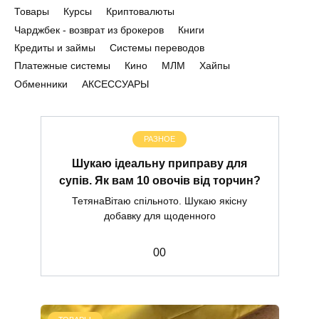
Товары
Курсы
Криптовалюты
Чарджбек - возврат из брокеров
Книги
Кредиты и займы
Системы переводов
Платежные системы
Кино
МЛМ
Хайпы
Обменники
АКСЕССУАРЫ
РАЗНОЕ
Шукаю ідеальну приправу для
супів. Як вам 10 овочів від торчин?
ТетянаВітаю спільното. Шукаю якісну
добавку для щоденного
0
0