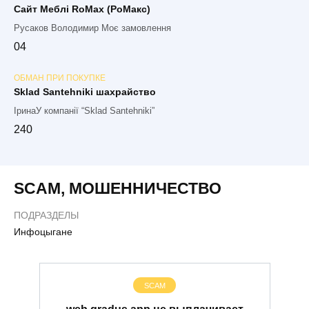
Сайт Меблі RoMax (РоМакс)
Русаков Володимир Моє замовлення
0
4
ОБМАН ПРИ ПОКУПКЕ
Sklad Santehniki шахрайство
ІринаУ компанії “Sklad Santehniki”
2
40
SCAM
,
МОШЕННИЧЕСТВО
ПОДРАЗДЕЛЫ
Инфоцыгане
SCAM
web.gradus.app не выплачивает