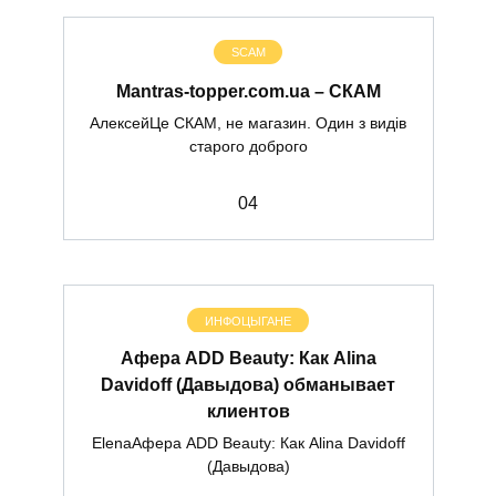
SCAM
Mantras-topper.com.ua – СКАМ
АлексейЦе СКАМ, не магазин. Один з видів
старого доброго
0
4
ИНФОЦЫГАНЕ
Афера ADD Beauty: Как Alina
Davidoff (Давыдова) обманывает
клиентов
ElenaАфера ADD Beauty: Как Alina Davidoff
(Давыдова)