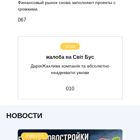
Финансовый рынок снова заполняют проекты с
громкими
0
67
SCAM
жалоба на Світ Бус
ДаріяЖахлива компанія та абсолютно
неадекватні умови
0
10
НОВОСТИ
НОВОСТИ