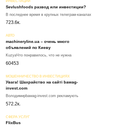
ИНВЕСТИЦИИ
Sevlushfoods развод или инвестиции?
В последнее время в крупных телеграм-каналах
72
3.6к.
АВТО
machineryline.ua – очень много
объявлений по Киеву
KuzyaЧто понравилось, что не нужна
60
453
МОШЕННИЧЕСТВО В ИНВЕСТИЦИЯХ
Увага! Шахрайство на сайті bawag-
invest.com
Володимирbawag-invest.com рекламують
57
2.2к.
СФЕРА УСЛУГ
FlixBus