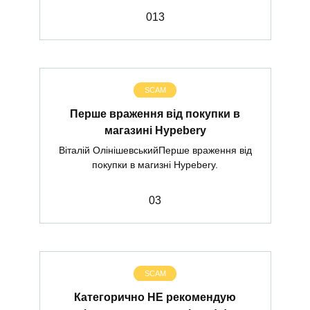
0
13
SCAM
Перше враження від покупки в
магазині Hypebery
Віталій ОлінішевськийПерше враження від
покупки в магизні Hypebery.
0
3
SCAM
Категорично НЕ рекомендую