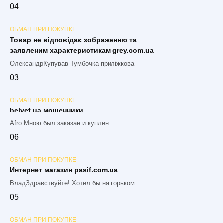
0
4
ОБМАН ПРИ ПОКУПКЕ
Товар не відповідає зображенню та
заявленим характеристикам grey.com.ua
ОлександрКупував Тумбочка приліжкова
0
3
ОБМАН ПРИ ПОКУПКЕ
belvet.ua мошенники
Afro Мною был заказан и куплен
0
6
ОБМАН ПРИ ПОКУПКЕ
Интернет магазин pasif.com.ua
ВладЗдравствуйте! Хотел бы на горьком
0
5
ОБМАН ПРИ ПОКУПКЕ