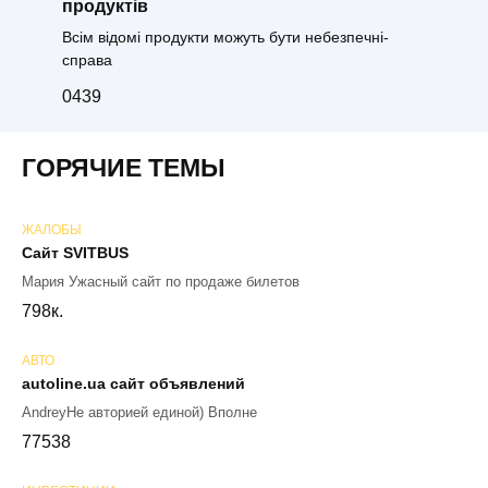
продуктів
Всім відомі продукти можуть бути небезпечні-
справа
0
439
ГОРЯЧИЕ ТЕМЫ
ЖАЛОБЫ
Сайт SVITBUS
Мария Ужасный сайт по продаже билетов
79
8к.
АВТО
autoline.ua сайт объявлений
AndreyНе авторией единой) Вполне
77
538