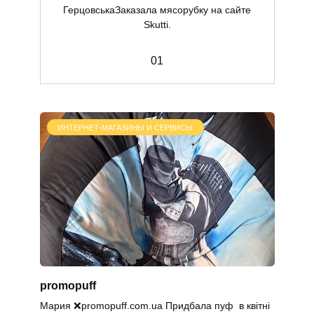
ГерцовськаЗаказала мясорубку на сайте
Skutti.
0
1
ИНТЕРНЕТ-МАГАЗИНЫ И СЕРВИСЫ
promopuff
Мария ❌promopuff.com.uа Придбала пуф в квітні