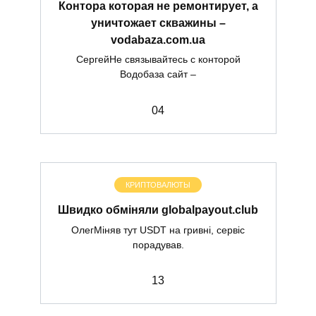
Контора которая не ремонтирует, а
уничтожает скважины –
vodabaza.com.ua
СергейНе связывайтесь с конторой
Водобаза сайт –
0
4
КРИПТОВАЛЮТЫ
Швидко обміняли globalpayout.club
ОлегМіняв тут USDT на гривні, сервіс
порадував.
1
3