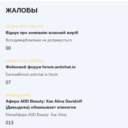
ЖАЛОБЫ
ОБМАН ПРИ ПОКУПКЕ
Віднук про компанію власний виріб
ВолодимирКомпанія не дотримується
0
0
ОБМАН ПРИ ПОКУПКЕ
Фейковий форум forum.antichat.io
Евгенийforum.antichat.io forum.
0
7
ИНФОЦЫГАНЕ
Афера ADD Beauty: Как Alina Davidoff
(Давыдова) обманывает клиентов
ElenaАфера ADD Beauty: Как Alina
0
13