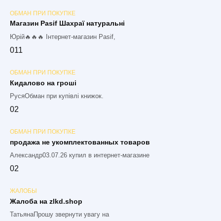
ОБМАН ПРИ ПОКУПКЕ
Магазин Pasif Шахраї натуральні
Юрій🔥🔥🔥 Інтернет-магазин Pasif,
0
11
ОБМАН ПРИ ПОКУПКЕ
Кидалово на гроші
РусяОбман при купівлі книжок.
0
2
ОБМАН ПРИ ПОКУПКЕ
продажа не укомплектованных товаров
Александр03.07.26 купил в интернет-магазине
0
2
ЖАЛОБЫ
Жалоба на zlkd.shop
ТатьянаПрошу звернути увагу на